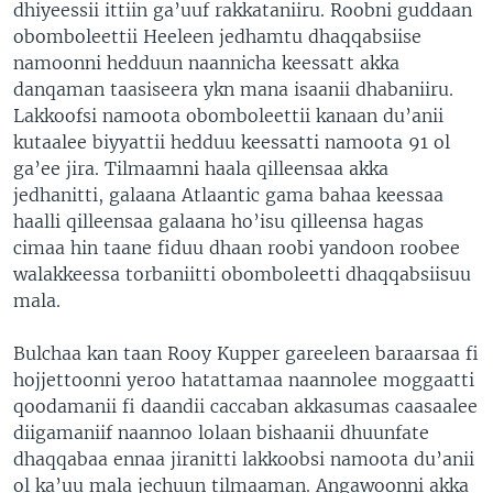
dhiyeessii ittiin ga’uuf rakkataniiru. Roobni guddaan
obomboleettii Heeleen jedhamtu dhaqqabsiise
namoonni hedduun naannicha keessatt akka
danqaman taasiseera ykn mana isaanii dhabaniiru.
Lakkoofsi namoota obomboleettii kanaan du’anii
kutaalee biyyattii hedduu keessatti namoota 91 ol
ga’ee jira. Tilmaamni haala qilleensaa akka
jedhanitti, galaana Atlaantic gama bahaa keessaa
haalli qilleensaa galaana ho’isu qilleensa hagas
cimaa hin taane fiduu dhaan roobi yandoon roobee
walakkeessa torbaniitti obomboleetti dhaqqabsiisuu
mala.
Bulchaa kan taan Rooy Kupper gareeleen baraarsaa fi
hojjettoonni yeroo hatattamaa naannolee moggaatti
qoodamanii fi daandii caccaban akkasumas caasaalee
diigamaniif naannoo lolaan bishaanii dhuunfate
dhaqqabaa ennaa jiranitti lakkoobsi namoota du’anii
ol ka’uu mala jechuun tilmaaman. Angawoonni akka