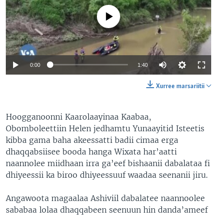
No media source currently available
0:00
1:40
Xurree marsariitii
Hoogganoonni Kaarolaayinaa Kaabaa,
Obomboleettiin Helen jedhamtu Yunaayitid Isteetis
kibba gama baha akeessatti badii cimaa erga
dhaqqabsiisee booda hanga Wixata har’aatti
naannolee miidhaan irra ga’eef bishaanii dabalataa fi
dhiyeessii ka biroo dhiyeessuuf waadaa seenanii jiru.
Angawoota magaalaa Ashiviil dabalatee naannoolee
sababaa lolaa dhaqqabeen seenuun hin danda’ameef