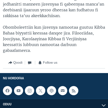
jedhanitti manneen jireenyaa fi qabeenyaa manca’an
deebisanii ijaaruun yeroo dheeraa kan fudhatuu fi
rakkisaa ta’uu akeekkachiisan.
Obomboleettiin kun jireenya namootaa guutuu Kibba
Bahaa biyyattii keessaa danqee jira. Filooriidaa,
Joorjiyaa, Karolaayinaa Kibbaa fi Verjiiniyaa
keessattis lubbuun namootaa darbuun
gabaafameera.
Qoodi
Follow us
NU HORDOFAA
ODUU