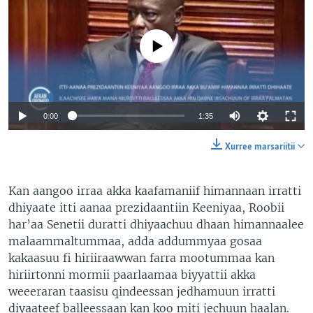
No media source currently available
0:00
1:35
Xurree marsariitii
Kan aangoo irraa akka kaafamaniif himannaan irratti
dhiyaate itti aanaa prezidaantiin Keeniyaa, Roobii
har’aa Senetii duratti dhiyaachuu dhaan himannaalee
malaammaltummaa, adda addummyaa gosaa
kakaasuu fi hiriiraawwan farra mootummaa kan
hiriirtonni mormii paarlaamaa biyyattii akka
weeeraran taasisu qindeessan jedhamuun irratti
diyaateef balleessaan kan koo miti jechuun haalan.