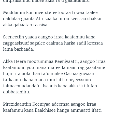
dirqisiisamuu malee akka ta’u gaafataniiru.
Muddamni kun inverstereetootaa fi waaltaalee
daldalaa gaanfa Afriikaa ka biroo keessaa shakkii
akka qabaatan taasisa.
Seeneetiin yaada aangoo irraa kaafamuu kana
raggaasisuuf sagalee caalmaa harka sadii keessaa
lama barbaada.
Akka Heera mootummaa Keeniyaatti, aangoo irraa
kaafamuun yoo mana maree lamaan raggaasifame
hojii irra oola, haa ta’u malee Gachaaguwaan
tarkaanfii kana mana murtiitti dhiyeessuun
falmachuudanda’u. Isaanis kana akka itti fufan
dubbataniiru.
Pirezidaantiin Keeniyaa adeemsa aangoo irraa
kaafamuu kana ilaalchisee hanga ammaatti ifatti