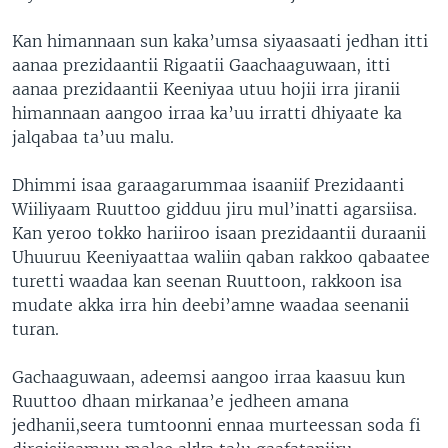
Kan himannaan sun kaka’umsa siyaasaati jedhan itti
aanaa prezidaantii Rigaatii Gaachaaguwaan, itti
aanaa prezidaantii Keeniyaa utuu hojii irra jiranii
himannaan aangoo irraa ka’uu irratti dhiyaate ka
jalqabaa ta’uu malu.
Dhimmi isaa garaagarummaa isaaniif Prezidaanti
Wiiliyaam Ruuttoo gidduu jiru mul’inatti agarsiisa.
Kan yeroo tokko hariiroo isaan prezidaantii duraanii
Uhuuruu Keeniyaattaa waliin qaban rakkoo qabaatee
turetti waadaa kan seenan Ruuttoon, rakkoon isa
mudate akka irra hin deebi’amne waadaa seenanii
turan.
Gachaaguwaan, adeemsi aangoo irraa kaasuu kun
Ruuttoo dhaan mirkanaa’e jedheen amana
jedhanii,seera tumtoonni ennaa murteessan soda fi