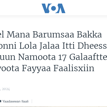
'el Mana Barumsaa Bakka
ni Lola Jalaa Itti Dhees
uun Namoota 17 Galaaftte
ota Fayyaa Faalisxiin
, 2024
Yaadawwan Ilaali