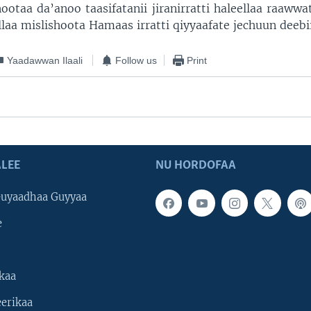
otaa da’anoo taasifatanii jiranirratti haleellaa raawwa
laa mislishoota Hamaas irratti qiyyaafate jechuun deebii
Yaadawwan Ilaali
Follow us
Print
LEE
NU HORDOFAA
uyaadhaa Guyyaa
e
kaa
erikaa