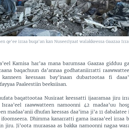
en qe'ee irraa buqa'an kan Nuseeriyaat walakkeessa Gaazaa Irra
raa’eel Kamisa har’aa mana barumsaa Gaazaa gidduu ga
aana baqachuun da’annaa godhataniirratti raawwatte
i kanneen keessaas bay’inaan dubartootaa fi daaa
ayyaa Paaleestiin beeksiisan.
fata baqattootaa Nusiraat keessatti ijaaramaa jiru irrat
 Israa’eel raawwatteen namoonni 42 madaa’uu hosp
en madaa’anii dhufan keessas daa’ima ji’a 11 dabalatee 
s ifoomseera. Dhimma kanarratti gama isaraa’eel irraa b
n jiru. Ji’oota muraasaa as bakka namoonni nagaa war