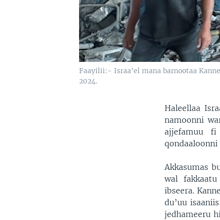
Faayilii:- Israa'el mana barnootaa Kanne
2024.
Haleellaa Is
namoonni war
ajjefamuu f
qondaaloonni f
Akkasumas buu
wal fakkaatu
ibseera. Kanne
du’uu isaanii
jedhameeru hi