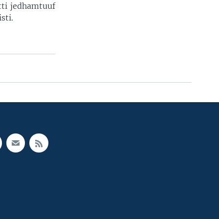
tti jedhamtuuf
sti.