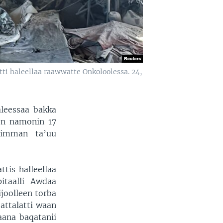
tti haleellaa raawwatte Onkoloolessa. 24,
leessaa bakka
en namonin 17
’imman ta’uu
tis halleellaa
itaalli Awdaa
ijoolleen torba
attalatti waan
aana baqatanii