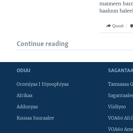
manneen barno
haaluun haleel
Qoodi
Continue reading
ODUU
SAGANTAA
Oromiyaa I Itiyoophiyaa
Tamsaasa G
Afrikaa
Sagantaale
Addunyaa
Viidiyoo
Kuusaa Suuraalee
VOA60 Afri
VOA60 Ame