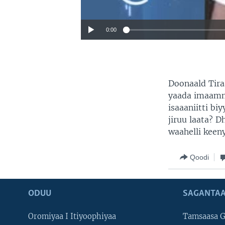
0:00
Doonaald Tira
yaada imaamm
isaaaniitti bi
jiruu laata? D
waahelli keen
Qoodi
ODUU
SAGANTAA
Oromiyaa I Itiyoophiyaa
Tamsaasa G