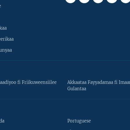
e
kaa
erikaa
unyaa
aadiyoo fi Friikuweensiilee
Akkaataa Fayyadamaa fi Ima
Gulantaa
da
Portuguese