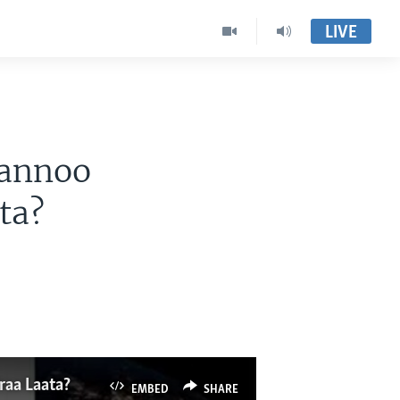
LIVE
lannoo
ta?
raa Laata?
EMBED
SHARE