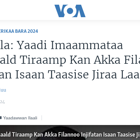
RIKAA BARA 2024
ala: Yaadi Imaammataa
ald Tiraamp Kan Akka Fi
tan Isaan Taasise Jiraa Laa
duu
024
Yaadawwan Ilaali
ald Tiraamp Kan Akka Filannoo Injifatan Isaan Taasise Ji