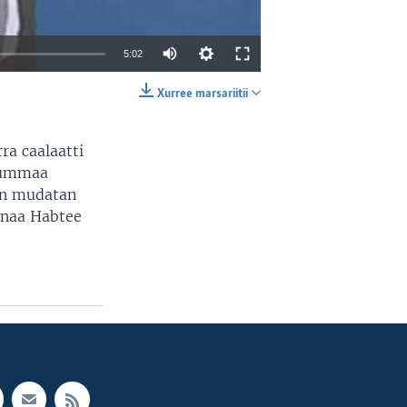
5:02
Xurree marsariitii
EMBED
SHARE
ra caalaatti
ntummaa
aan mudatan
aanaa Habtee