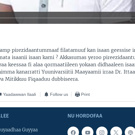
amp pirezidaantummaaf filatamuuf kan isaan geessise ir
ata isaanii isaan kami ? Akkasumas yeroo pireezidaa
yyaa keessaa fi alaa qormaatiileen yokaan didhaaleen is
himma kanarratti Yuunivarsiitii Maayaamii irraa Dr. Itt
ya Mitikkuu Fiqaaduu dubbiseera.
Yaadawwan Ilaali
Follow us
Print
LEE
NU HORDOFAA
uyaadhaa Guyyaa