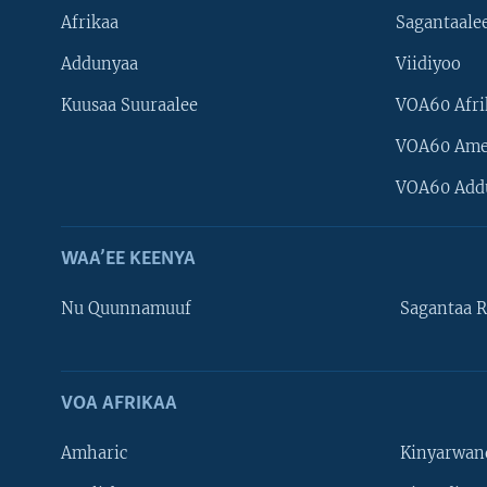
Afrikaa
Sagantaale
Addunyaa
Viidiyoo
Kuusaa Suuraalee
VOA60 Afri
VOA60 Ame
VOA60 Add
WAA’EE KEENYA
Nu Quunnamuuf
Sagantaa R
VOA AFRIKAA
Learning English
Amharic
Kinyarwan
NU HORDOFAA