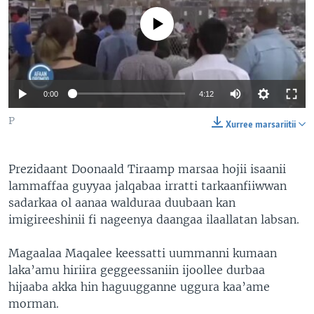
No media source currently available
Auto
0:00
4:12
240p
P
Xurree marsariitii
360p
Prezidaant Doonaald Tiraamp marsaa hojii isaanii
480p
Auto
240p
360p
480p
lammaffaa guyyaa jalqabaa irratti tarkaanfiiwwan
720p
sadarkaa ol aanaa walduraa duubaan kan
720p
1080p
imigireeshinii fi nageenya daangaa ilaallatan labsan.
1080p
Magaalaa Maqalee keessatti uummanni kumaan
laka’amu hiriira geggeessaniin ijoollee durbaa
hijaaba akka hin haguugganne uggura kaa’ame
morman.