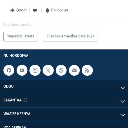
Qoodi
Follow us
This item is part of
Yunaaytid Isteets
Filannoo Ameerikaa Bara 2024
NU HORDOFAA
ODUU
SAGANTAALEE
WAA’EE KEENYA
VOA AFRIKAA