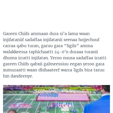
Gareen Chiifs ammaan dura si’a lama waan
injifataniif sadaffaa injifatanii seenaa hojjechuuf
carraa qabu turan, garuu gara “Iigils” amma
walakkeessa taphichaatti 24-0’n duraaa turanii
dhuma irratti injifatan. Yeroo nuusa sadaffaa irratti
gareen Chiifs qabxii galmeessiuu eegan yeroo gara
xumuraatti waan dhihaateef warra Iigils bira taruu
hin dandeenye.