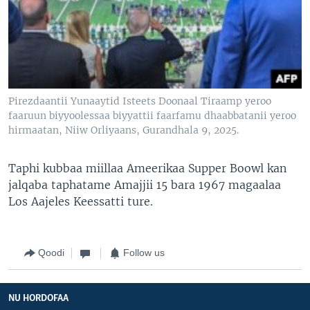
Pirezdaantii Yunaaytid Isteets Doonaal Tiraamp yeroo
faaruun biyyoolessaa biyyattii faarfamu dhaabbatanii yeroo
hirmaatan, Niiw Orliyaans, Gurandhala 9, 2025.
Taphi kubbaa miillaa Ameerikaa Supper Boowl kan
jalqaba taphatame Amajjii 15 bara 1967 magaalaa
Los Aajeles Keessatti ture.
Qoodi
Follow us
NU HORDOFAA