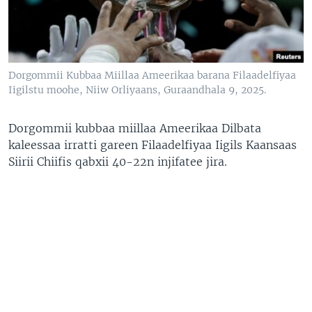
Dorgommii Kubbaa Miillaa Ameerikaa barana Filaadelfiyaa
Iigilstu moohe, Niiw Orliyaans, Guraandhala 9, 2025.
Dorgommii kubbaa miillaa Ameerikaa Dilbata
kaleessaa irratti gareen Filaadelfiyaa Iigils Kaansaas
Siirii Chiifis qabxii 40-22n injifatee jira.