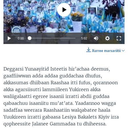
No media source currently available
Auto
0:00
5:02
240p
Xurree marsariitii
360p
Deggarsi Yunaayitid Isteetis hir’achaa deemus,
480p
Auto
240p
360p
480p
gaaffiiwwan adda addaa guddachaa dhufus,
720p
akkasumas dhiibaan Raashaa itti fufus, qorannoon
720p
1080p
akka agarsiisutti lammiileen Yukireen akka
1080p
waliigalaatti egeree isaanii irratti abdii guddaa
qabaachuu isaaniitu mu’at’ata. Yaadannoo wagga
sadaffaa weerara Raashaatiin walqabatee haala
Yuukireen irratti gabaasa Lesiya Bakalets Kiyiv irra
qopheessite Jalanee Gammadaa tu dhiheessa.