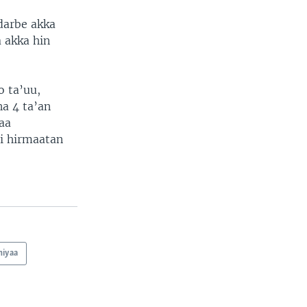
darbe akka
 akka hin
o ta’uu,
a 4 ta’an
aa
i hirmaatan
hiyaa