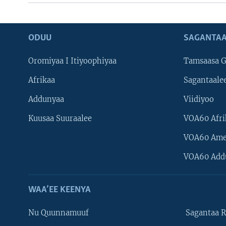
ODUU
SAGANTAA
Oromiyaa I Itiyoophiyaa
Tamsaasa G
Afrikaa
Sagantaale
Addunyaa
Viidiyoo
Kuusaa Suuraalee
VOA60 Afri
VOA60 Ame
VOA60 Add
WAA’EE KEENYA
Nu Quunnamuuf
Sagantaa R