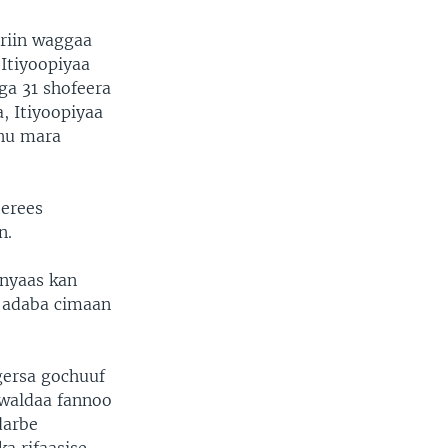
riin waggaa
 Itiyoopiyaa
ga 31 shofeera
, Itiyoopiyaa
nnu mara
erees
n.
nyaas kan
 adaba cimaan
gersa gochuuf
 waldaa fannoo
darbe