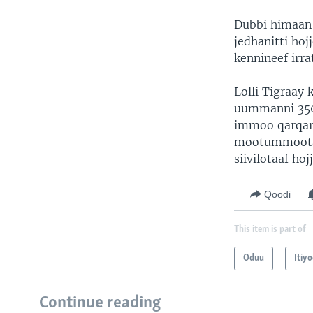
Dubbi himaan
jedhanitti ho
kennineef irra
Lolli Tigraay
uummanni 350,
immoo qarqara
mootummootaa 
siivilotaaf ho
Qoodi
This item is part of
Oduu
Itiy
Continue reading