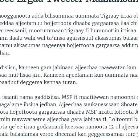
hoogganoota adda bilisummaa uummata Tigraay irraa o
ddaa ajjeefamuu hojjettoota dhaaba gargaarsaa ilaalchi
 barreessanii, mootummaan Tigraay fi humnootiin ittisaa
mi ilaalu walii wal ta’iinsa agarsiisuuf akkasumas bal
tamu akkasumas nageenya hojjettoota gargaarsa addun
han.
isiisu, kanneen gara jabinaan ajjeechaa raawwatan kun
aa mul’lisaa jiru. Kanneen ajjeefaman kun uummata na
baaduuf deggersa kennaa turan.
 isaanii nama gaddisiisa. MSF fi maatiiwwan namoonni d
haga’ame ibsina jedhan. Ajjeechaa suukanesssaan Shoat
oota hojjettoota gargaarsaa dhaaba MSF irratti loltoota
niin raawwataeme ajjeechaa gara jabinaa ti. Loltoonni 
a qe’ee irraa godaananii keessaa namoota 12 ol ajjeesa
ala balaafamaa yeroo dheeraaf kan geggeessamaa ture 