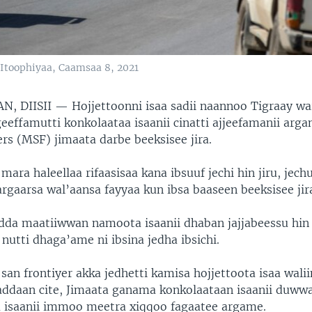
 Itoophiyaa, Caamsaa 8, 2021
N, DIISII —
Hojjettoonni isaa sadii naannoo Tigraay wa
geeffamutti konkolaataa isaanii cinatti ajjeefamanii arg
rs (MSF) jimaata darbe beeksisee jira.
ara haleellaa rifaasisaa kana ibsuuf jechi hin jiru, jec
rgaarsa wal’aansa fayyaa kun ibsa baaseen beeksisee jir
dda maatiiwwan namoota isaanii dhaban jajjabeessu hin
nutti dhaga’ame ni ibsina jedha ibsichi.
an frontiyer akka jedhetti kamisa hojjettoota isaa walii
ddaan cite, Jimaata ganama konkolaataan isaanii duww
i isaanii immoo meetra xiqqoo fagaatee argame.