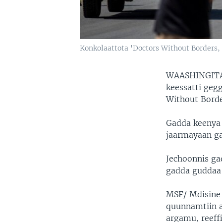
Konkolaattota 'Doctors Without Borders,
WAASHINGITA
keessatti geg
Without Borde
Gadda keenya m
jaarmayaan ga
Jechoonnis ga
gadda guddaa 
MSF/ Mdisine s
quunnamtiin a
argamu, reeff