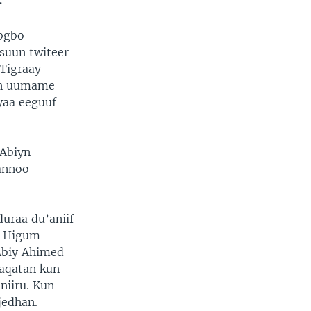
bgbo
suun twiteer
 Tigraay
aan uumame
yaa eeguuf
 Abiyn
annoo
uraa du’aniif
e Higum
 Abiy Ahimed
baqatan kun
niiru. Kun
jedhan.