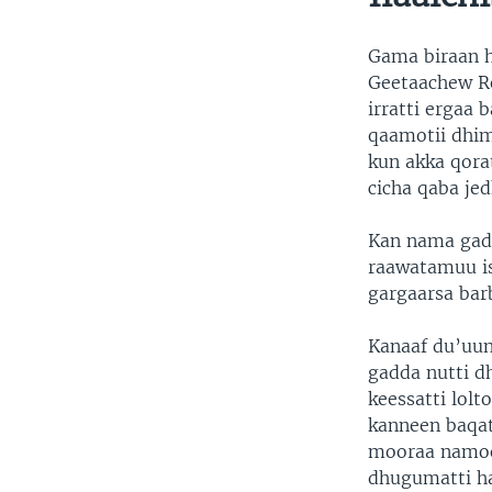
Gama biraan 
Geetaachew Re
irratti ergaa
qaamotii dhim
kun akka qora
cicha qaba jed
Kan nama gadd
raawatamuu is
gargaarsa bar
Kanaaf du’uun
gadda nutti d
keessatti lolt
kanneen baqat
mooraa namoot
dhugumatti ha