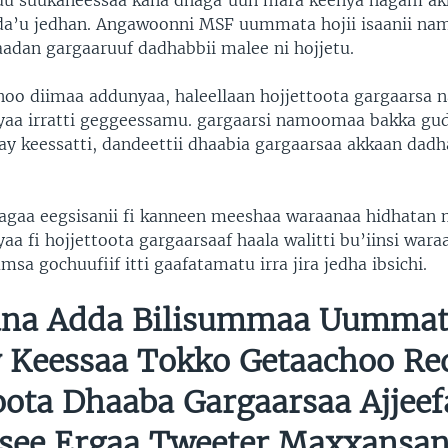
uu suukaneessaa kana dhaga’uun mara keenya hagam akk
nda’u jedhan. Angawoonni MSF uummata hojii isaanii n
adan gargaaruuf dadhabbii malee ni hojjetu.
nnoo diimaa addunyaa, haleellaan hojjettoota gargaarsa
yaa irratti geggeessamu. gargaarsi namoomaa bakka gu
y keessatti, dandeettii dhaabia gargaarsaa akkaan dadh
gaa eegsisanii fi kanneen meeshaa waraanaa hidhatan 
aa fi hojjettoota gargaarsaaf haala walitti bu’iinsi wara
msa gochuufiif itti gaafatamatu irra jira jedha ibsichi.
na Adda Bilisummaa Uummat
y Keessaa Tokko Getaachoo Re
oota Dhaaba Gargaarsaa Ajjee
isee Ergaa Tweeter Maxxansa