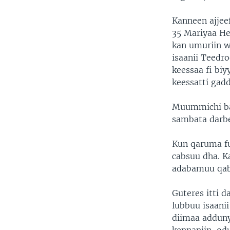
Kanneen ajje
35 Mariyaa He
kan umuriin w
isaanii Teedr
keessaa fi bi
keessatti gad
Muummichi b
sambata darbe
Kun qaruma f
cabsuu dha. 
adabamuu qab
Guteres itti 
lubbuu isaani
diimaa adduny