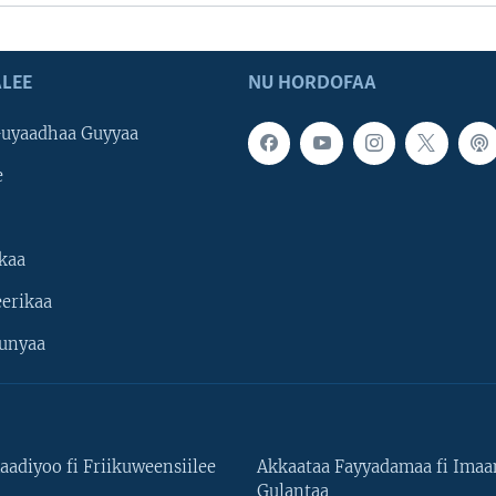
LEE
NU HORDOFAA
uyaadhaa Guyyaa
e
kaa
erikaa
unyaa
aadiyoo fi Friikuweensiilee
Akkaataa Fayyadamaa fi Ima
Gulantaa