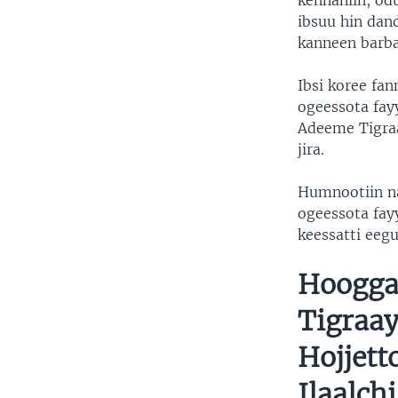
kennaniin, od
ibsuu hin da
kanneen barba
Ibsi koree fa
ogeessota fay
Adeeme Tigraa
jira.
Humnootiin na
ogeessota fayy
keessatti eegu
Hoogga
Tigraa
Hojjett
Ilaalch