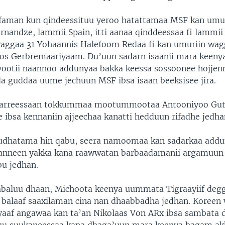
efaman kun qindeessituu yeroo hatattamaa MSF kan umu
rnandze, lammii Spain, itti aanaa qinddeessaa fi lammii
aggaa 31 Yohaannis Halefoom Redaa fi kan umuriin wag
oos Gerbremaariyaam. Du’uun sadarn isaanii mara keenya
yyootii naannoo addunyaa bakka keessa sossoonee hojje
da guddaa uume jechuun MSF ibsa isaan beeksisee jira.
arreessaan tokkummaa mootummootaa Antooniyoo Gut
 ibsa kennaniin ajjeechaa kanatti hedduun rifadhe jedha
udhatama hin qabu, seera namoomaa kan sadarkaa addu
Kanneen yakka kana raawwatan barbaadamanii argamuun
u jedhan.
dabaluu dhaan, Michoota keenya uummata Tigraayiif deg
i balaaf saaxilaman cina nan dhaabbadha jedhan. Koreen
aaf angawaa kan ta’an Nikolaas Von ARx ibsa sambata 