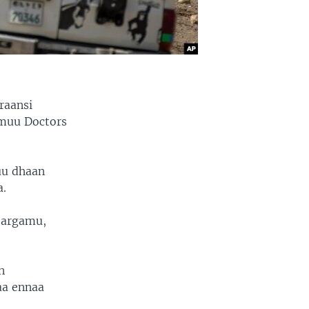
raansi
amuu Doctors
huu dhaan
a.
 argamu,
n
aa ennaa