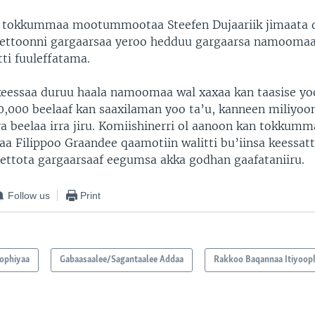
 tokkummaa mootummootaa Steefen Dujaariik jimaata 
jjettoonni gargaarsaa yeroo hedduu gargaarsa namoomaa
tti fuuleffatama.
 keessaa duruu haala namoomaa wal xaxaa kan taasise yo
000 beelaaf kan saaxilaman yoo ta’u, kanneen miliyoon
 beelaa irra jiru. Komiishinerri ol aanoon kan tokkumm
Filippoo Graandee qaamotiin walitti bu’iinsa keessatt
jjettota gargaarsaaf eegumsa akka godhan gaafataniiru.
Follow us
Print
oophiyaa
Gabaasaalee/Sagantaalee Addaa
Rakkoo Baqannaa Itiyoop