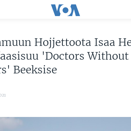
amuun Hojjettoota Isaa H
faasisuu 'Doctors Without
s' Beeksise
021