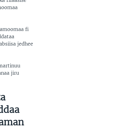
a rifaasise
amoomaa
 namoomaa fi
ddataa
absiisa jedhee
martinuu
anaa jiru
a
ddaa
faman
n