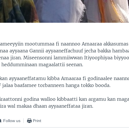
ameeyyiin mootummaa fi naannoo Amaaraa akkasumas
anaa ayyaana Gannii ayyaaneffachuuf jecha bakka hamba
eenaa jiran. Miseensonni lammiiwwan Itiyoophiyaa biyyoot
u heddumminaan magaalattii seenan.
kan ayyaaneffatamu kibba Amaaraa fi godinaalee naann
 jalaa baafamee torbanneen hanga tokko booda.
iraattonni godina walloo kibbaatti kan argamu kan mag
ira wal makaa dhaan ayyaaneffataa jiran.
Follow us
Print