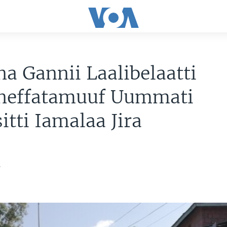
a Gannii Laalibelaatti
neffatamuuf Uummati
tti Iamalaa Jira
2