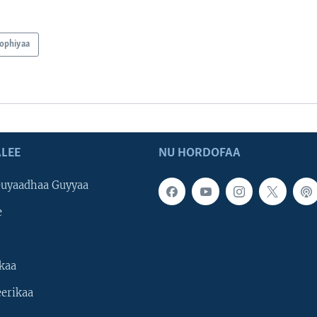
oophiyaa
LEE
NU HORDOFAA
uyaadhaa Guyyaa
e
kaa
erikaa