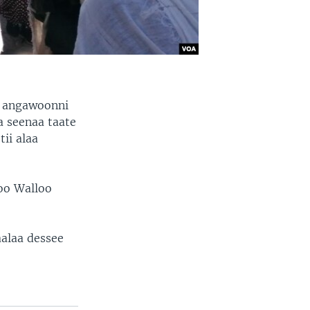
 angawoonni
a seenaa taate
ii alaa
oo Walloo
aalaa dessee