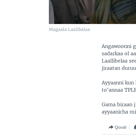
Magaala Laalibalaa
Angawoonni g
sadarkaa ol a
Laallibelaa s
jiraatan duru
Ayyaanni kun 
to’annaa TPLF
Gama biraan j
ayyaanicha mi
Qoodi