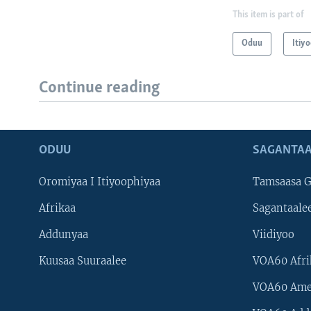
This item is part of
Oduu
Itiy
Continue reading
ODUU
SAGANTAA
Oromiyaa I Itiyoophiyaa
Tamsaasa G
Afrikaa
Sagantaale
Addunyaa
Viidiyoo
Kuusaa Suuraalee
VOA60 Afri
VOA60 Ame