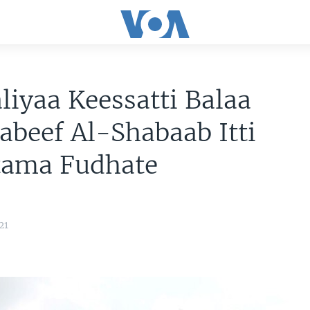
iyaa Keessatti Balaa
beef Al-Shabaab Itti
tama Fudhate
21