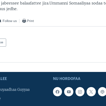
a jabeessee balaafattee jira.Ummanni Somaaliyaa sodaa 
uus jedhe.
Follow us
Print
kaa
LEE
NU HORDOFAA
uyaadhaa Guyyaa
e