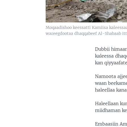
Moqaadishoo keessatti Kamiisa kaleessa
wareegdootaa dhaqqabeef Al-Shabaab itti
Dubbii himaan
kaleessa dha
kan qiyyaafate
Namoota ajje
waan beekamee
haleellaa kan
Haleellaan k
miidhaman kee
Embaasiin Ame