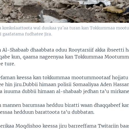
a konkolaattoota wal duukaa ya’aa turan kan Tokkummaa mootum
 gaafatama fudhatee jira.
 Al-Shabaab dhaabbata oduu Rooytarsiif akka ibseetti h
qqabe kun, qaama nageenyaa kan Tokkummaa Mootummoo
e ture.
efaman keessa kan tokkummaa mootummootaaf hojjatu j
 hin jiru.Dubbii himaan polisii Somaaliyaa Aden Hassan
aa isuuma dubbii himaan al-shabaab jedhan ta’u mirkane
un mannen barumsaa hedduu biratti waan dhaqqabeef ka
ssaa hedduun barattoota ta’u dubbatan.
rikaa Moqdishoo keessa jiru barreeffama Twitariin baa