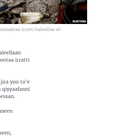
mootaa irratti haleellaa of-
aleellaan
taa irratti
ira yoo ta’e
 qiyyaafanni
essan.
nneen
seen,