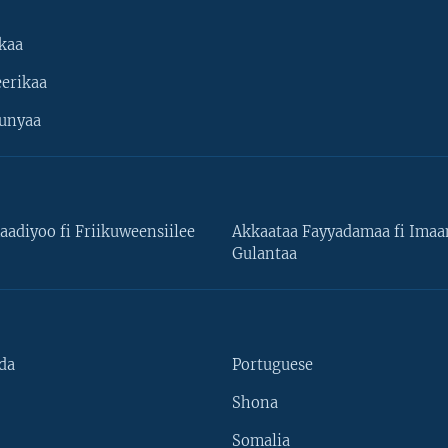
kaa
erikaa
unyaa
aadiyoo fi Friikuweensiilee
Akkaataa Fayyadamaa fi Ima
Gulantaa
da
Portuguese
Shona
Somalia