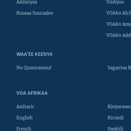
Addunyaa
Viidiyoo
Kuusaa Suuraalee
VOA60 Afri
VOA60 Ame
VOA60 Add
WAA’EE KEENYA
Nu Quunnamuuf
Sagantaa R
VOA AFRIKAA
Learning English
Amharic
Kinyarwan
NU HORDOFAA
English
Kirundi
French
Swahili