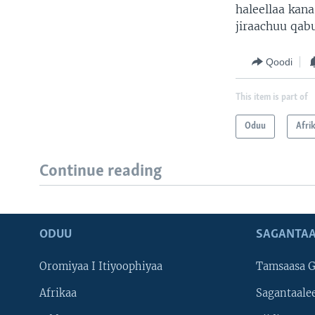
haleellaa kan
jiraachuu qab
Qoodi
This item is part of
Oduu
Afri
Continue reading
ODUU
SAGANTAA
Oromiyaa I Itiyoophiyaa
Tamsaasa G
Afrikaa
Sagantaale