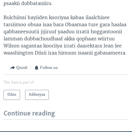
psaakii dubbataniiru.
Bulchiinsi bayiiden kooriyaa kabaa ilaalchisee
tarsiimoo obsaa isaa bara Obaamaa ture gara haalaa
qabbaneesuutii jijiruuf yaaduu irratii hoggantoonii
lamman dubbachuudhaaf akka qophaan wiirtuu
Wilson sagantaa kooriiya irrati daarektara Jean lee
waashington Diisii iraa himuun isaanii gabasameera.
Qoodi
Follow us
This item is part of
Oduu
Addunyaa
Continue reading