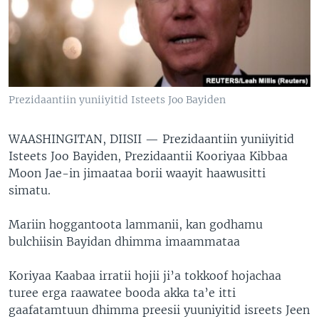
Prezidaantiin yuniiyitid Isteets Joo Bayiden
WAASHINGITAN, DIISII —
Prezidaantiin yuniiyitid
Isteets Joo Bayiden, Prezidaantii Kooriyaa Kibbaa
Moon Jae-in jimaataa borii waayit haawusitti
simatu.
Mariin hoggantoota lammanii, kan godhamu
bulchiisin Bayidan dhimma imaammataa
Koriyaa Kaabaa irratii hojii ji’a tokkoof hojachaa
turee erga raawatee booda akka ta’e itti
gaafatamtuun dhimma preesii yuuniyitid isreets Jeen