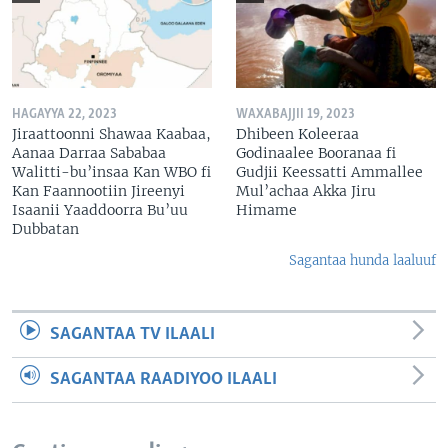
HAGAYYA 22, 2023
WAXABAJJII 19, 2023
Jiraattoonni Shawaa Kaabaa,
Dhibeen Koleeraa
Aanaa Darraa Sababaa
Godinaalee Booranaa fi
Walitti-bu’insaa Kan WBO fi
Gudjii Keessatti Ammallee
Kan Faannootiin Jireenyi
Mul’achaa Akka Jiru
Isaanii Yaaddoorra Bu’uu
Himame
Dubbatan
Sagantaa hunda laaluuf
SAGANTAA TV ILAALI
SAGANTAA RAADIYOO ILAALI