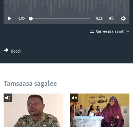
No media source currently available
0:00
8:21
Xurree marsariitii
Qoodi
Tamsaasa sagalee