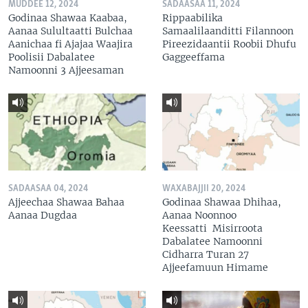
MUDDEE 12, 2024
SADAASAA 11, 2024
Godinaa Shawaa Kaabaa,
Rippaabilika
Aanaa Sulultaatti Bulchaa
Samaalilaanditti Filannoon
Aanichaa fi Ajajaa Waajira
Pireezidaantii Roobii Dhufu
Poolisii Dabalatee
Gaggeeffama
Namoonni 3 Ajjeesaman
SADAASAA 04, 2024
WAXABAJJII 20, 2024
Ajjeechaa Shawaa Bahaa
Godinaa Shawaa Dhihaa,
Aanaa Dugdaa
Aanaa Noonnoo
Keessatti Misirroota
Dabalatee Namoonni
Cidharra Turan 27
Ajjeefamuun Himame