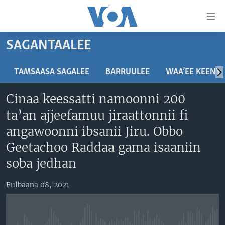
Xurree
ittiin
seenan
SAGANTAALEE
Gara
ODUU
gabaasaatti
VIIDIYOO
ITOOPHIYAA|EERTIRAA
TAMSAASA SAGALEE
BARRUULEE
WAA’EE KEENY
darbi
Gara
TAMSAASA SAGALEEN
AFRIKAA
TAMSAASA GUYAADHAA GUYYAA
Cinaa keessatti namoonni 200
fuula
IBSA GULAALAA MOOTUMMAA YUNAAYTID ISTEETS
YUNAAYTID ISTEETS
VIIDIYOO
ta’an ajjeefamuu jiraattonnii fi
ijootti
deebi'i
ADDUNYAA
VOA60 AFRIKAA
angawoonni ibsanii Jiru. Obbo
Learning English
Gara
VOA60 AMEERIKAA
Geetachoo Raddaa gama isaaniin
barbaadduutti
soba jedhan
NU HORDOFAA
cehi
VOA60 ADDUNYAA
Fulbaana 08, 2021
Afaanoota