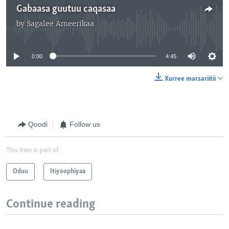
Gabaasa guutuu caqasaa
by
Sagalee Ameerikaa
No media source currently available
0:00
4:45
Xurree marsariitii
Qoodi
Follow us
This item is part of
Oduu
Itiyoophiyaa
Continue reading