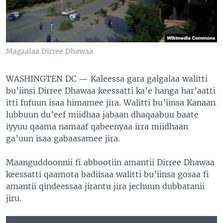
Magaalaa Dirree Dhawaa
WASHINGTEN DC —
Kaleessa gara galgalaa walitti
bu’iinsi Dirree Dhawaa keessatti ka’e hanga har’aatti
itti fufuun isaa himamee jira. Walitti bu’iinsa Kanaan
lubbuun du’eef miidhaa jabaan dhaqaabuu baate
iyyuu qaama namaaf qabeenyaa irra miidhaan
ga’uun isaa gabaasamee jira.
Maanguddoonnii fi abbootiin amantii Dirree Dhawaa
keessatti qaamota badiisaa walitti bu’iinsa gosaa fi
amantii qindeessaa jirantu jira jechuun dubbatanii
jiru.