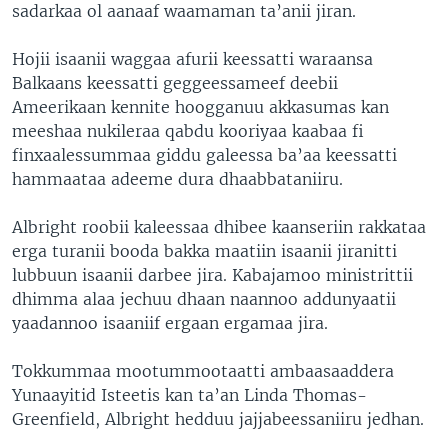
sadarkaa ol aanaaf waamaman ta’anii jiran.
Hojii isaanii waggaa afurii keessatti waraansa
Balkaans keessatti geggeessameef deebii
Ameerikaan kennite hoogganuu akkasumas kan
meeshaa nukileraa qabdu kooriyaa kaabaa fi
finxaalessummaa giddu galeessa ba’aa keessatti
hammaataa adeeme dura dhaabbataniiru.
Albright roobii kaleessaa dhibee kaanseriin rakkataa
erga turanii booda bakka maatiin isaanii jiranitti
lubbuun isaanii darbee jira. Kabajamoo ministrittii
dhimma alaa jechuu dhaan naannoo addunyaatii
yaadannoo isaaniif ergaan ergamaa jira.
Tokkummaa mootummootaatti ambaasaaddera
Yunaayitid Isteetis kan ta’an Linda Thomas-
Greenfield, Albright hedduu jajjabeessaniiru jedhan.