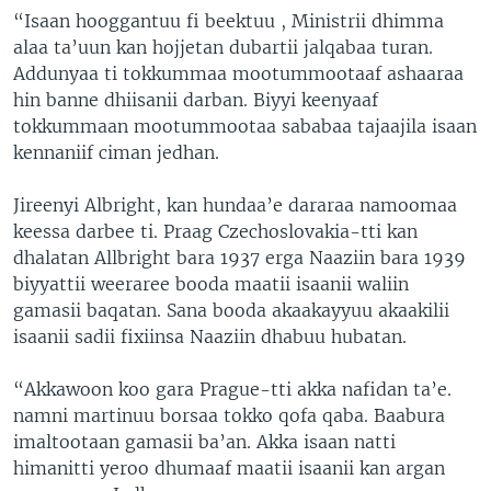
“Isaan hooggantuu fi beektuu , Ministrii dhimma
alaa ta’uun kan hojjetan dubartii jalqabaa turan.
Addunyaa ti tokkummaa mootummootaaf ashaaraa
hin banne dhiisanii darban. Biyyi keenyaaf
tokkummaan mootummootaa sababaa tajaajila isaan
kennaniif ciman jedhan.
Jireenyi Albright, kan hundaa’e dararaa namoomaa
keessa darbee ti. Praag Czechoslovakia-tti kan
dhalatan Allbright bara 1937 erga Naaziin bara 1939
biyyattii weeraree booda maatii isaanii waliin
gamasii baqatan. Sana booda akaakayyuu akaakilii
isaanii sadii fixiinsa Naaziin dhabuu hubatan.
“Akkawoon koo gara Prague-tti akka nafidan ta’e.
namni martinuu borsaa tokko qofa qaba. Baabura
imaltootaan gamasii ba’an. Akka isaan natti
himanitti yeroo dhumaaf maatii isaanii kan argan