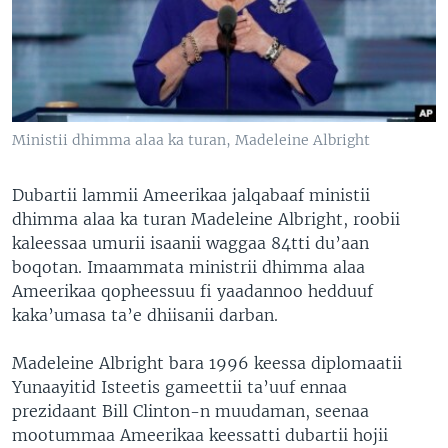
Ministii dhimma alaa ka turan, Madeleine Albright
Dubartii lammii Ameerikaa jalqabaaf ministii
dhimma alaa ka turan Madeleine Albright, roobii
kaleessaa umurii isaanii waggaa 84tti du’aan
boqotan. Imaammata ministrii dhimma alaa
Ameerikaa qopheessuu fi yaadannoo hedduuf
kaka’umasa ta’e dhiisanii darban.
Madeleine Albright bara 1996 keessa diplomaatii
Yunaayitid Isteetis gameettii ta’uuf ennaa
prezidaant Bill Clinton-n muudaman, seenaa
mootummaa Ameerikaa keessatti dubartii hojii