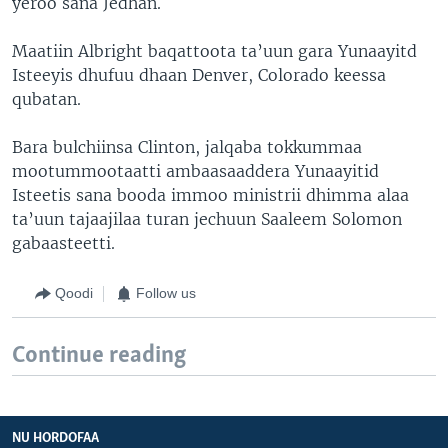
yeroo sana Jedhan.
Maatiin Albright baqattoota ta’uun gara Yunaayitd
Isteeyis dhufuu dhaan Denver, Colorado keessa
qubatan.
Bara bulchiinsa Clinton, jalqaba tokkummaa
mootummootaatti ambaasaaddera Yunaayitid
Isteetis sana booda immoo ministrii dhimma alaa
ta’uun tajaajilaa turan jechuun Saaleem Solomon
gabaasteetti.
Qoodi
Follow us
Continue reading
NU HORDOFAA