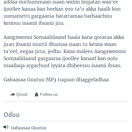
addaa michummaan isaan waliin hojjatan waa’ee
ijoollee kanaa kan beekan yoo ta’u akka haalli kun
uumametti gargaarsa hatattamaa barbaachisu
kennuu isaanii ibsanii jiru.
Aangawonni Somaaliilaand haala kana qorataa akka
jiran ibsanii murtii dhumaa isaan tu kenna waan
ta’eef, eegaa jirra, jedhu. Kana malees Aangawoonni
Somaaliilaand gargaarsa ijoollee kanaaf kan oolu
maallaqa argachuuf iyyata dhiheessu isaanii ibsan.
Gabaasaa Guutuu MP3 tuquun dhaggefadhaa
Qoodi
Follow us
Oduu
Gabaasaa Guutuu