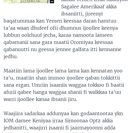
Sagalee Amerikaaf akka
ibsaniitti, jireenyi
baqatummaa kan Yemen keessaa daran hamtuu
ta’aa waan dhufeef ofii dhumnus ijoollee keenya
lubbun oolchuuf jecha, karaa namoota lameen
qabamanii sana gara maatii Oromiyaa keessaa
qabanuutti nu geessa jennee galfata itti kennanne
jedhu.
Maatiin lama ijoollee lama lama kan kennatan yoo
ta’u, maatiin shan immoo ijoollee qaban tokkittii
sana ergan. Umriin isaaniis waggaa tokkoo fi baatii
afurii qabee hanga waggaa shanii fi walkkaa ta’uu
warri ijoollee kanaa ibsanii jiru.
Waajiira sadarkaa addunyaa kan godaantootaa ykn
IOM damee Keniyaa irraa Simoonaa Optz akka
jedhanitti, waajirri isaanii fi jaarmayoonni adda