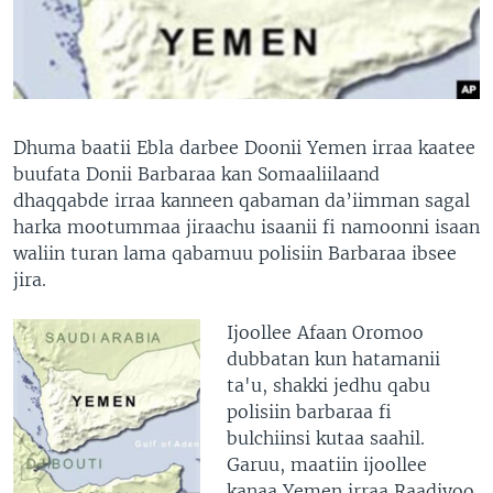
Dhuma baatii Ebla darbee Doonii Yemen irraa kaatee
buufata Donii Barbaraa kan Somaaliilaand
dhaqqabde irraa kanneen qabaman da’iimman sagal
harka mootummaa jiraachu isaanii fi namoonni isaan
waliin turan lama qabamuu polisiin Barbaraa ibsee
jira.
Ijoollee Afaan Oromoo
dubbatan kun hatamanii
ta'u, shakki jedhu qabu
polisiin barbaraa fi
bulchiinsi kutaa saahil.
Garuu, maatiin ijoollee
kanaa Yemen irraa Raadiyoo