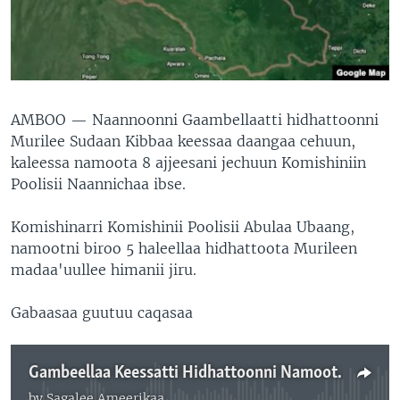
AMBOO —
Naannoonni Gaambellaatti hidhattoonni
Murilee Sudaan Kibbaa keessaa daangaa cehuun,
kaleessa namoota 8 ajjeesani jechuun Komishiniin
Poolisii Naannichaa ibse.
Komishinarri Komishinii Poolisii Abulaa Ubaang,
namootni biroo 5 haleellaa hidhattoota Murileen
madaa'uullee himanii jiru.
Gabaasaa guutuu caqasaa
Gambeellaa Keessatti Hidhattoonni Namoota 8 Ajjeesan: Poolisii
by
Sagalee Ameerikaa