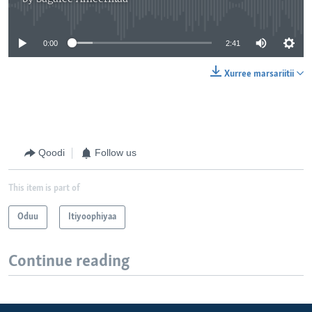
No media source currently available
0:00
2:41
Xurree marsariitii
Qoodi
Follow us
This item is part of
Oduu
Itiyoophiyaa
Continue reading