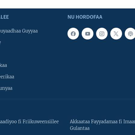
LEE
NU HORDOFAA
uyaadhaa Guyyaa
e
kaa
erikaa
unyaa
aadiyoo fi Friikuweensiilee
Akkaataa Fayyadamaa fi Ima
Gulantaa