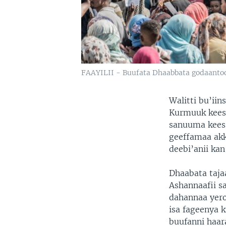
FAAYILII - Buufata Dhaabbata godaanto
Walitti bu’ii
Kurmuuk keess
sanuuma keess
geeffamaa akka
deebi’anii kan
Dhaabata taja
Ashannaafii s
dahannaa yero
isa fageenya 
buufanni haar