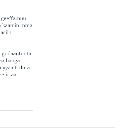
i geeffamuu
a kaaniin mma
asiin
 godaantoota
saa hanga
guyyaa 6 dura
ee irraa