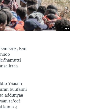
 kan ka’e, Kan
annoo
jedhamutti
ansa irraa
Obbo Yaasiin
turan buufanni
kaa addunyaa
aan ta’eef
ni kuma 4