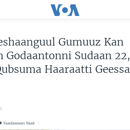
eshaanguul Gumuuz Kan
n Godaantonni Sudaan 22
Qubsuma Haaraatti Geess
24
Yaadawwan Ilaali