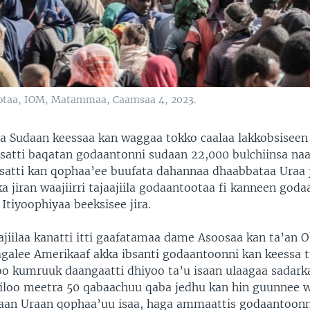
otaa, IOM, Matammaa, Caamsaa 4, 2023.
nsa Sudaan keessaa kan waggaa tokko caalaa lakkobsiseen
atti baqatan godaantonni sudaan 22,000 bulchiinsa na
atti kan qophaa’ee buufata dahannaa dhaabbataa Uraa 
 jiran waajiirri tajaajiila godaantootaa fi kanneen goda
 Itiyoophiyaa beeksisee jira.
ajiilaa kanatti itti gaafatamaa dame Asoosaa kan ta’an 
agalee Amerikaaf akka ibsanti godaantoonni kan keessa 
o kumruuk daangaatti dhiyoo ta’u isaan ulaagaa sadar
kiloo meetra 50 qabaachuu qaba jedhu kan hin guunnee w
aan Uraan qophaa’uu isaa, haga ammaattis godaantoon