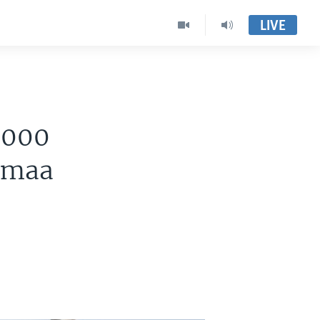
LIVE
,000
amaa