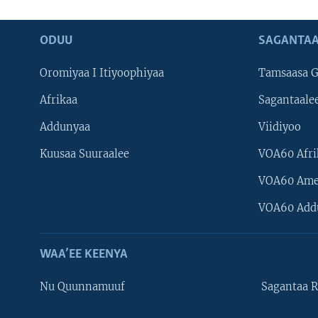
ODUU
SAGANTAA
Oromiyaa I Itiyoophiyaa
Tamsaasa G
Afrikaa
Sagantaale
Addunyaa
Viidiyoo
Kuusaa Suuraalee
VOA60 Afri
VOA60 Ame
VOA60 Add
WAA’EE KEENYA
Nu Quunnamuuf
Sagantaa R