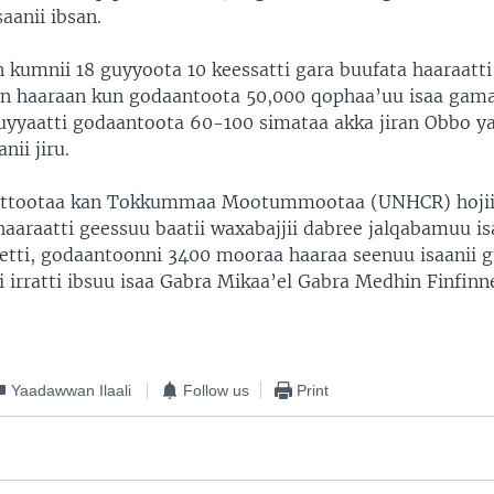
saanii ibsan.
 kumnii 18 guyyoota 10 keessatti gara buufata haaraatt
an haaraan kun godaantoota 50,000 qophaa’uu isaa gam
uyyaatti godaantoota 60-100 simataa akka jiran Obbo ya
nii jiru.
attootaa kan Tokkummaa Mootummootaa (UNHCR) hojii
aaraatti geessuu baatii waxabajjii dabree jalqabamuu i
etti, godaantoonni 3400 mooraa haaraa seenuu isaanii 
ii irratti ibsuu isaa Gabra Mikaa’el Gabra Medhin Finfinn
Yaadawwan Ilaali
Follow us
Print