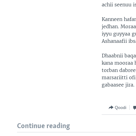
achii seenuu i
Kanneen hafan
jedhan. Mora
iyyu guyyaa g
Ashanaafii ibsa
Dhaabnii baq
kana mooraa h
torban dabree
marsariitti of
gabaasee jira.
Qoodi
Continue reading