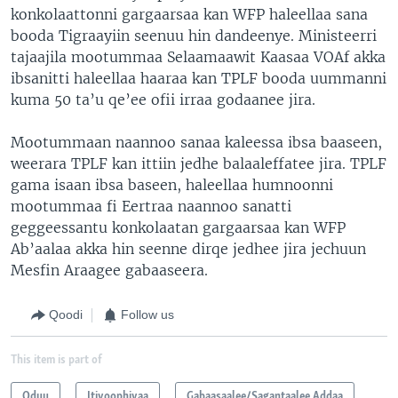
konkolaattonni gargaarsaa kan WFP haleellaa sana
booda Tigraayiin seenuu hin dandeenye. Ministeerri
tajaajila mootummaa Selaamaawit Kaasaa VOAf akka
ibsanitti haleellaa haaraa kan TPLF booda uummanni
kuma 50 ta’u qe’ee ofii irraa godaanee jira.
Mootummaan naannoo sanaa kaleessa ibsa baaseen,
weerara TPLF kan ittiin jedhe balaaleffatee jira. TPLF
gama isaan ibsa baseen, haleellaa humnoonni
mootummaa fi Eertraa naannoo sanatti
geggeessantu konkolaatan gargaarsaa kan WFP
Ab’aalaa akka hin seenne dirqe jedhee jira jechuun
Mesfin Araagee gabaaseera.
Qoodi
Follow us
This item is part of
Oduu
Itiyoophiyaa
Gabaasaalee/Sagantaalee Addaa