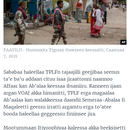
FAAYILII- Humnoota Tigraay Hawzeen keessatti, Caamsaa
7, 2021
Sababaa haleellaa TPLFn tajaajilli geejjibaa seenus
ta’e ba’u addaan cituu isaa jiraattonni naannoo
Affaar kan Ab’alaa keessaa ibsaniiru. Kanneen ijaan
argan VOAf akka himanitti, TPLF erga magaalaa
Ab’aalaa kan walakkeessa daandii Semeraa-Abalaa fi
Maqaleetti geessu irratti argamtu erga to’atee
booda haleellaa geggeessu finiinsee jira.
Mootummaan Itiyoophiyaa kaleessa akka beeksisetti