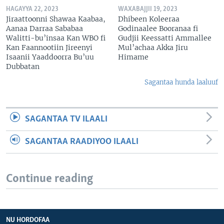
HAGAYYA 22, 2023
WAXABAJJII 19, 2023
Jiraattoonni Shawaa Kaabaa,
Dhibeen Koleeraa
Aanaa Darraa Sababaa
Godinaalee Booranaa fi
Walitti-bu’insaa Kan WBO fi
Gudjii Keessatti Ammallee
Kan Faannootiin Jireenyi
Mul’achaa Akka Jiru
Isaanii Yaaddoorra Bu’uu
Himame
Dubbatan
Sagantaa hunda laaluuf
SAGANTAA TV ILAALI
SAGANTAA RAADIYOO ILAALI
Continue reading
NU HORDOFAA