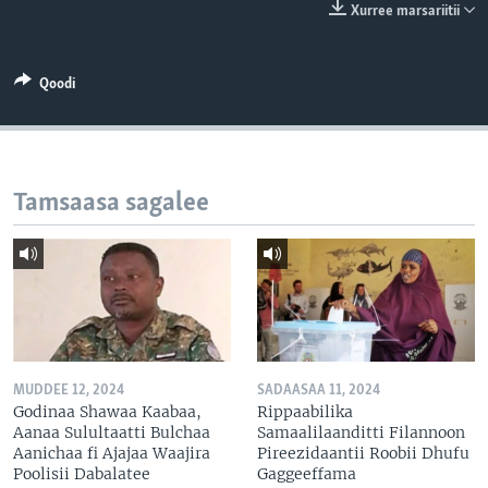
Xurree marsariitii
Qoodi
Tamsaasa sagalee
MUDDEE 12, 2024
SADAASAA 11, 2024
Godinaa Shawaa Kaabaa,
Rippaabilika
Aanaa Sulultaatti Bulchaa
Samaalilaanditti Filannoon
Aanichaa fi Ajajaa Waajira
Pireezidaantii Roobii Dhufu
Poolisii Dabalatee
Gaggeeffama