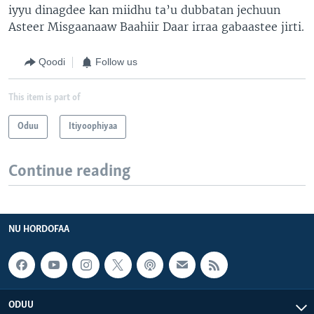
iyyu dinagdee kan miidhu ta’u dubbatan jechuun
Asteer Misgaanaaw Baahiir Daar irraa gabaastee jirti.
Qoodi
Follow us
This item is part of
Oduu
Itiyoophiyaa
Continue reading
NU HORDOFAA
ODUU