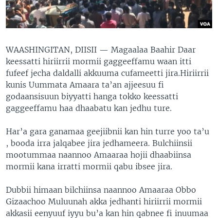
WAASHINGITAN, DIISII —
Magaalaa Baahir Daar
keessatti hiriirrii mormii gaggeeffamu waan itti
fufeef jecha daldalli akkuuma cufameetti jira.Hiriirrii
kunis Uummata Amaara ta’an ajjeesuu fi
godaansisuun biyyatti hanga tokko keessatti
gaggeeffamu haa dhaabatu kan jedhu ture.
Har’a gara ganamaa geejiibnii kan hin turre yoo ta’u
, booda irra jalqabee jira jedhameera. Bulchiinsii
mootummaa naannoo Amaaraa hojii dhaabiinsa
mormii kana irratti mormii qabu ibsee jira.
Dubbii himaan bilchiinsa naannoo Amaaraa Obbo
Gizaachoo Muluunah akka jedhanti hiriirrii mormii
akkasii eenyuuf iyyu bu’a kan hin qabnee fi inuumaa