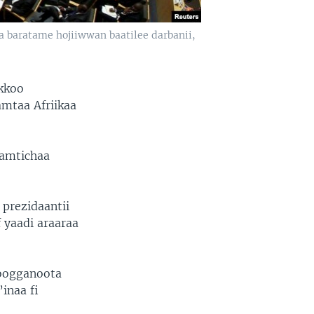
a baratame hojiiwwan baatilee darbanii,
okkoo
amtaa Afriikaa
gamtichaa
 prezidaantii
 yaadi araaraa
hoogganoota
inaa fi