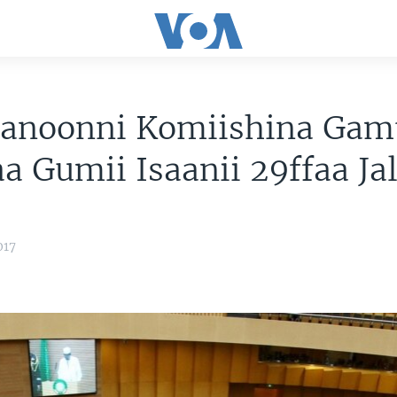
anoonni Komiishina Gam
aa Gumii Isaanii 29ffaa J
017