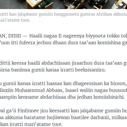
essatti kan jalqabame gumiin hoogganoota gamtaa Afriikaa akkum
mari’atame ture.
N, DIISII —
Haalli nagaa fi nageenya biyyoota tokko t
’uun itti fufeera jechuu dhaan dura taa’aan komishina g
dittii keessa haalli abdachiisaan jiraachuu dura taa’aan 
irna baniinsa gumii kanaa irratti beeksisaniiru.
 gumii kanaa irratti haasaa kan dhageessisan ka biroon,
alisxiin Muhaammud Abbaas, Isaael waliin nagaa buusuuf
aampiin kenname abdachiisaa dha jedhan komiishinichi.
al ga’ii Finfinnee jiru keessatti kan jalqabame gumiin 
aa akkuma baratame hojiiwwan baatilee darbanii, milkaa’
kan irratti mari’atame ture.