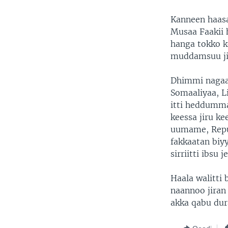
Kanneen haasa
Musaa Faakii 
hanga tokko ke
muddamsuu ji
Dhimmi nagaa 
Somaaliyaa, Li
itti heddumma
keessa jiru ke
uumame, Repub
fakkaatan biyy
sirriitti ibsu 
Haala walitti
naannoo jiran
akka qabu dur