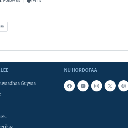
Follow us
Print
kaa
LEE
NU HORDOFAA
uyaadhaa Guyyaa
e
kaa
erikaa