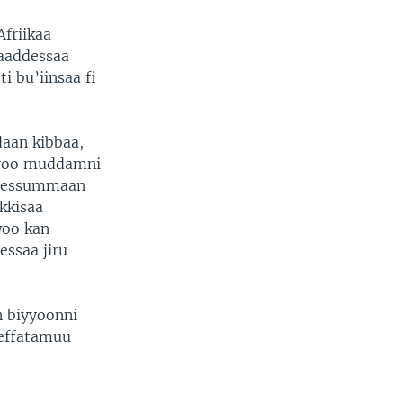
friikaa
yaaddessaa
i bu’iinsaa fi
daan kibbaa,
riiroo muddamni
rkeessummaan
akkisaa
woo kan
essaa jiru
n biyyoonni
leffatamuu