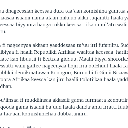
a dhageessian keessaa dura taa’aan komishina gamtaa A
haasaa isaanii nama afaan hiikuun akka tuqanitti haala 
essaa biyyoota hanga tokko keessatti kan mul’atu walitt
ru.
fi nageenyaa akkaan yaaddessaa ta’uu itti fufaniiru. Su
ibiyaa fi haalli Republikii Afriikaa waaltaa keessaa, ha
ate kan Jibuutii fi Eertraa gidduu, Maalii biyya shoro
essatti walii galtee nageenyaa hojii irra oolchuuf haala r
likii demikraatawaa Koongoo, Burundii fi Giinii Bisaa
oota Afriikaa keessa kan jiru haalli Polotiikaa haala yadd
jedhan.
 bu’iinsaa fi muddiinsaa akkasiif gama furmaata kennutii
 qooda gama isaanii ba’uun haala danda’amu irratti fuu
a taa’aan komiishinichaa dubbataniiru.