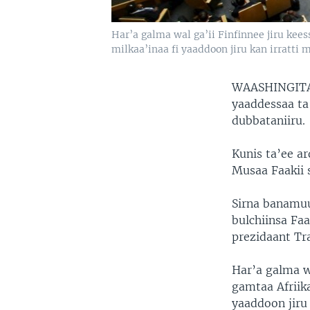
Har’a galma wal ga’ii Finfinnee jiru ke
milkaa’inaa fi yaaddoon jiru kan irratti 
WAASHINGITA
yaaddessaa ta
dubbataniiru.
Kunis ta’ee ar
Musaa Faakii s
Sirna banamuu
bulchiinsa Fa
prezidaant Tr
Har’a galma w
gamtaa Afriik
yaaddoon jiru 