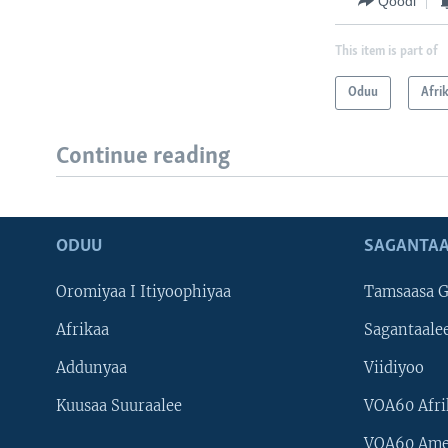
Qoodi
This item is part of
Oduu
Afri
Continue reading
ODUU
SAGANTAA
Oromiyaa I Itiyoophiyaa
Tamsaasa G
Afrikaa
Sagantaale
Addunyaa
Viidiyoo
Kuusaa Suuraalee
VOA60 Afri
VOA60 Ame