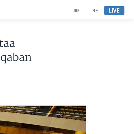
LIVE
taa
alqaban