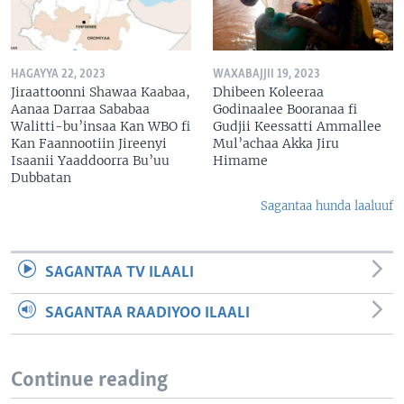
HAGAYYA 22, 2023
WAXABAJJII 19, 2023
Jiraattoonni Shawaa Kaabaa,
Dhibeen Koleeraa
Aanaa Darraa Sababaa
Godinaalee Booranaa fi
Walitti-bu’insaa Kan WBO fi
Gudjii Keessatti Ammallee
Kan Faannootiin Jireenyi
Mul’achaa Akka Jiru
Isaanii Yaaddoorra Bu’uu
Himame
Dubbatan
Sagantaa hunda laaluuf
SAGANTAA TV ILAALI
SAGANTAA RAADIYOO ILAALI
Continue reading