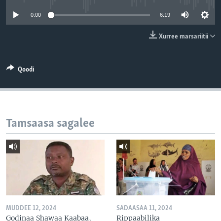
0:00
6:19
Xurree marsariitii
Qoodi
Tamsaasa sagalee
MUDDEE 12, 2024
SADAASAA 11, 2024
Godinaa Shawaa Kaabaa,
Rippaabilika