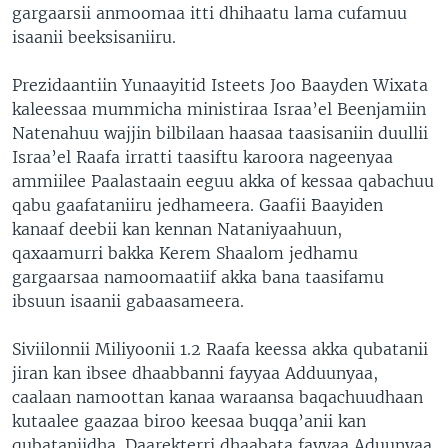
gargaarsii anmoomaa itti dhihaatu lama cufamuu
isaanii beeksisaniiru.
Prezidaantiin Yunaayitid Isteets Joo Baayden Wixata
kaleessaa mummicha ministiraa Israa’el Beenjamiin
Natenahuu wajjin bilbilaan haasaa taasisaniin duullii
Israa’el Raafa irratti taasiftu karoora nageenyaa
ammiilee Paalastaain eeguu akka of kessaa qabachuu
qabu gaafataniiru jedhameera. Gaafii Baayiden
kanaaf deebii kan kennan Nataniyaahuun,
qaxaamurri bakka Kerem Shaalom jedhamu
gargaarsaa namoomaatiif akka bana taasifamu
ibsuun isaanii gabaasameera.
Siviilonnii Miliyoonii 1.2 Raafa keessa akka qubatanii
jiran kan ibsee dhaabbanni fayyaa Adduunyaa,
caalaan namoottan kanaa waraansa baqachuudhaan
kutaalee gaazaa biroo keesaa buqqa’anii kan
qubataniidha. Daarekterri dhaabata fayyaa Aduunyaa