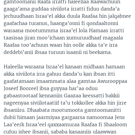
gamtoomanii Raafa irratti haleellaa Raawachuun
gaaga’ama guddaa siviilota irratti fiduu danda’a
jechuudhaan Israa’el akka duula Raafaa hin jalqabnee
gaafachaa turanus, haanga’onni fi qondaaltonni
waraana mootummma israa’el lola Hamaas irratti
taasisaa jiran moo’ichaan xumuruudhaaf magaala
Raafaa too’achuun waan hin oolle akka ta’e irra
deddebi’anii ibsaa turuun isaanii ni beekama.
Haleella waraana Israa’el kanaan midhaan hamaan
akka siviilota irra gahuu danda’u kan ibsan itti
gaafatamaan imaammata alaa gamtaa Awurooppaa
Joseef Booreel ibsa guyyaa har’aa oduu
gabaastootaaf kennaniin Gaazaa keessatti bakkii
nageenyaa siviilotaatiif ta’u tokkollee akka hin jirre
ibsaniiru. Dhaabata mootumoota gamtoomanitti
dubii himaan jaarmiyaa gargaarsa namoomaa Jens
Laa’eerk Israa’eel qaxxaamuraa Raafaa fi Shaaloom
cufuu ishee ibsanii, sababa kanaaniis ulaawwan