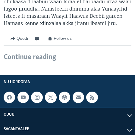
dhukaasa dhaabuu waan Israa’el barbaadu irraa waan
fagoo jiruudha. Ministeerri dhimma alaa Yunaayitid
Isteets fi masaraan Waayit Haawus Deebii gareen
Hamaas kenne xiinxalaa akka jiranu ibsanii jiru.
Qoodi
Follow us
Continue reading
NU HORDOFAA
ODUU
SAGANTAALEE