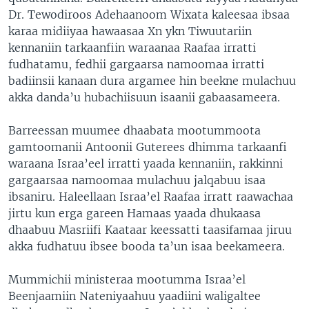
Dr. Tewodiroos Adehaanoom Wixata kaleesaa ibsaa
karaa midiiyaa hawaasaa Xn ykn Tiwuutariin
kennaniin tarkaanfiin waraanaa Raafaa irratti
fudhatamu, fedhii gargaarsa namoomaa irratti
badiinsii kanaan dura argamee hin beekne mulachuu
akka danda’u hubachiisuun isaanii gabaasameera.
Barreessan muumee dhaabata mootummoota
gamtoomanii Antoonii Guterees dhimma tarkaanfi
waraana Israa’eel irratti yaada kennaniin, rakkinni
gargaarsaa namoomaa mulachuu jalqabuu isaa
ibsaniru. Haleellaan Israa’el Raafaa irratt raawachaa
jirtu kun erga gareen Hamaas yaada dhukaasa
dhaabuu Masriifi Kaataar keessatti taasifamaa jiruu
akka fudhatuu ibsee booda ta’un isaa beekameera.
Mummichii ministeraa mootumma Israa’el
Beenjaamiin Nateniyaahuu yaadiini waligaltee