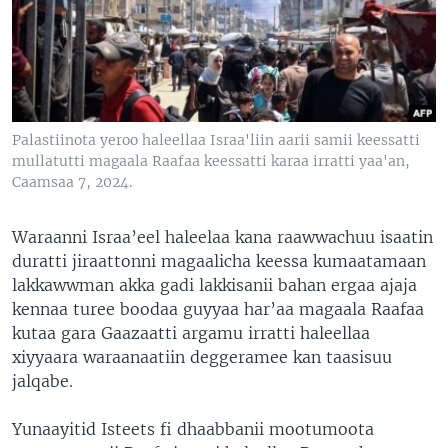
Palastiinota yeroo haleellaa Israa'liin aarii samii keessatti
mullatutti magaala Raafaa keessatti karaa irratti yaa'an,
Caamsaa 7, 2024.
Waraanni Israa’eel haleelaa kana raawwachuu isaatin
duratti jiraattonni magaalicha keessa kumaatamaan
lakkawwman akka gadi lakkisanii bahan ergaa ajaja
kennaa turee boodaa guyyaa har’aa magaala Raafaa
kutaa gara Gaazaatti argamu irratti haleellaa
xiyyaara waraanaatiin deggeramee kan taasisuu
jalqabe.
Yunaayitid Isteets fi dhaabbanii mootumoota