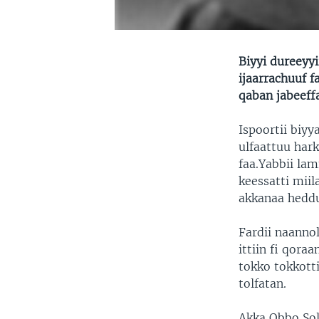
Biyyi dureeyyi
ijaarrachuuf 
qaban jabeeffa
Ispoortii biyy
ulfaattuu har
faa.Yabbii la
keessatti miil
akkanaa hedduu
Fardii naanno
ittiin fi qora
tokko tokkott
tolfatan.
Akka Obbo So