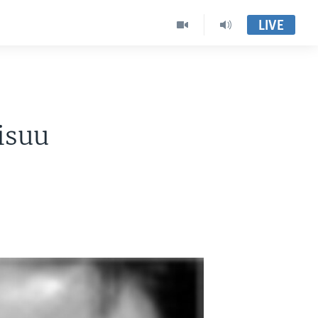
LIVE
isuu