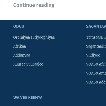
Continue reading
ODUU
SAGANTAA
Oromiyaa I Itiyoophiyaa
Tamsaasa G
Afrikaa
Sagantaale
Addunyaa
Viidiyoo
Kuusaa Suuraalee
VOA60 Afri
VOA60 Ame
VOA60 Add
WAA’EE KEENYA