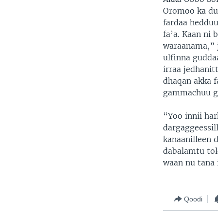
Oromoo ka dur
fardaa hedduu
fa’a. Kaan ni
waraanama,” j
ulfinna gudda
irraa jedhani
dhaqan akka fa
gammachuu g
“Yoo innii har
dargaggeessil
kanaanilleen 
dabalamtu to
waan nu tana 
Qoodi