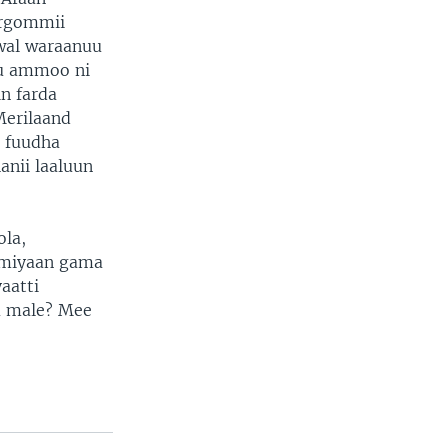
orgommii
 wal waraanuu
bu ammoo ni
n farda
Merilaand
o fuudha
anii laaluun
ola,
rmiyaan gama
aatti
u male? Mee