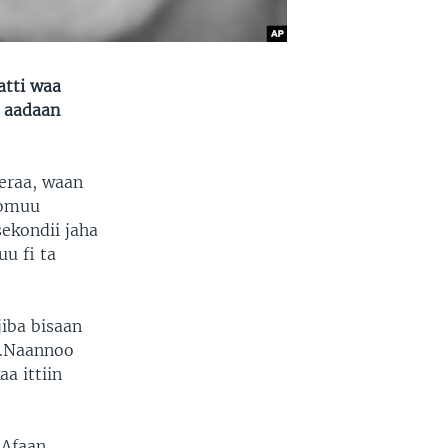
atti waa
u aadaan
eeraa, waan
gomuu
ekondii jaha
uu fi ta
jiba bisaan
ra.Naannoo
a ittiin
 Afaan