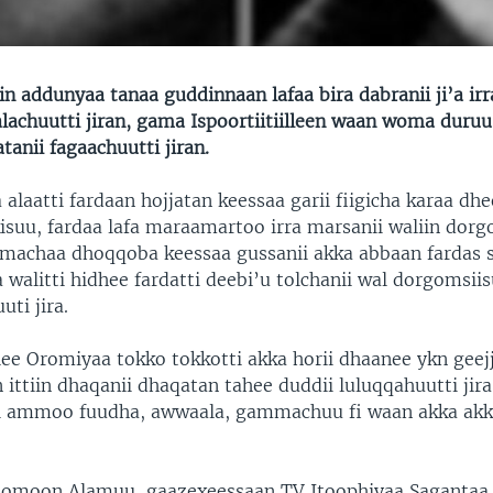
in addunyaa tanaa guddinnaan lafaa bira dabranii ji’a irr
falachuutti jiran, gama Ispoortiitiilleen waan woma duru
tanii fagaachuutti jiran.
a alaatti fardaan hojjatan keessaa garii fiigicha karaa dh
kisuu, fardaa lafa maraamartoo irra marsanii waliin dor
mmachaa dhoqqoba keessaa gussanii akka abbaan fardas s
a walitti hidhee fardatti deebi’u tolchanii wal dorgomsiis
ti jira.
lee Oromiyaa tokko tokkotti akka horii dhaanee ykn geej
an ittiin dhaqanii dhaqatan tahee duddii luluqqahuutti ji
i ammoo fuudha, awwaala, gammachuu fi waan akka akka
lomoon Alamuu, gaazexeessaan TV Itoophiyaa Sagantaa