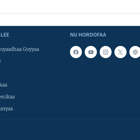
LEE
NU HORDOFAA
uyaadhaa Guyyaa
e
kaa
erikaa
unyaa