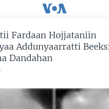
tii Fardaan Hojjataniin
yaa Addunyaarratti Beeks
a Dandahan
0