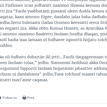
ii Finfinnee irraa jedhanitt naannoo Shawaa keessaa d
tti jira.“Farda yaabbatanii gussanii uleen dudda keessa
 baqataa, kaan ammoo fiigee, dandahu jalaa baha dadha
edha.Seera bulmaata Gadaa Oromoo keessatti seera ittii
an eeganti jira. Akka obbo Kumaa Huseen, as Amerikaa 
tti ammoo naannoo Baaleetti fardaan fuudha dhaqan, yo
rdi harka isaa lamaan ol fudhatee ispoortii hojjatu tolch
uddoo.
ka oli fudhatu dubartiin ilil jetti….Fardii dargageessaan t
leen fardaan tolaa,” jedhu. Namoonni hedduun akka Oo
dorgommii Ispportii fardaan hojjataniin jabaattee adduny
lchuun ni dandahama" jedhu.Tana tolchuuf maanti tahu
irratti mari’anne caqasaa.
Follow us
Print