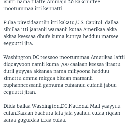
isiitti nama filatte Ammajii 20 kakchiiftee
mootummaa itti kennatti.
Fulaa pirezidaantiin itti kakatu,U.S. Capitol, dallaa
sibiilaa itti jaaranii waraanii kutaa Amerikaa akka
akkaa keessaa dhufe kuma kunrya hedduu marsee
eeguutti jira.
Washington,DC teessoo mootummaa Amerikaa laftii
diqqayyoon namii kuma 700 caalaan keessa jiraatu
durii guyyaa akkanaa nama miliyoona hedduu
simattu amma mirgaa bitaan marsanii
xuphanneessanii gamuma cufaanuu cufanii jabuu
eeguutti jiran.
Diida ballaa Washington,DC,National Mall yaayyuu
cufan.Karaan baabura lafa jala yaahuu cufaa,riqaan
karaa gugurdaa irraa cufaa.