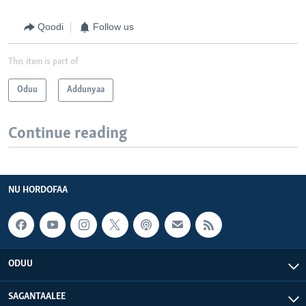
Qoodi
Follow us
This item is part of
Oduu
Addunyaa
Continue reading
NU HORDOFAA
ODUU
SAGANTAALEE