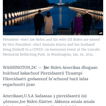
President-elect Joe Biden and his wife Jill Biden are joined
by Vice President-elect Kamala Harris and her husband
Doug Emhoff in a COVID-19 memorial event at the Lincoln
Memorial Reflecting Pool, in Washington, Jan. 19, 2021.
WASHINGTON,DC —
Jo
e Biden Amerikaa dhugaan
bulchuuf kakachuuf Pirezidaantii Tiraampi
Filooridaatti godaanuuf fa’achuuuf barii lafaa
eegachuutti jiran
Amerikaan,U.S.A Sadaasaa 3 pirezidaantii isii
46essoo,Joe Biden filattee. Akkuma amala amala