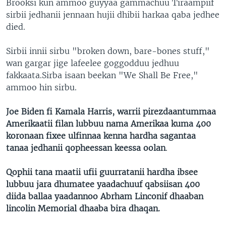
Brooksi kun ammoo guyyaa gammachuu Tiraampiif
sirbii jedhanii jennaan hujii dhibii harkaa qaba jedhee
died.
Sirbii innii sirbu "broken down, bare-bones stuff,"
wan gargar jige lafeelee goggodduu jedhuu
fakkaata.Sirba isaan beekan "We Shall Be Free,"
ammoo hin sirbu.
Joe Biden fi Kamala Harris, warrii pirezdaantummaa
Amerikaatii filan lubbuu nama Amerikaa kuma 400
koronaan fixee ulfinnaa kenna hardha sagantaa
tanaa jedhanii qopheessan keessa oolan
.
Qophii tana maatii ufii guurratanii hardha ibsee
lubbuu jara dhumatee yaadachuuf qabsiisan 400
diida ballaa yaadannoo Abrham Linconif dhaaban
lincolin Memorial dhaaba bira dhaqan.