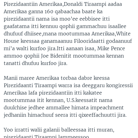
Pirezidaantiin Amerikaa,Donaldi Tiraampi aadaa
Amerikaa ganna 160 qabaachaa baate ka
pirezidaantii nama isa moo’ee eebbisee itti
gaafatama itti kennuu qophii gammachuu isaallee
dhufuuf dhiisee,mana mootummaa Amerikaa,White
House keessaa ganamaanuu Filooridaatti godaanuuf
mi’a walti kurfoo jira.Itti aanaan isaa, Mike Pence
ammoo qophii Joe Bidenitit mootummaa kennan
tanatti dhufuu kurfoo jira.
Manii maree Amerikaa torbaa dabre keessa
Pirezidaanti Tiraampi warra isa deeggaru kongiressii
Amerikaa lafa pirezidaantiin itti kakatee
mootummaa itit kennan, U.S.keessatit nama
duulchise jedhee ammallee himata impeachment
jedhaniin himachuuf seera itti qixeeffachuutti jira.
Yoo irratti walii galanii balleessaa itti muran,
pirezidaanti Tiraampi lammeessoo