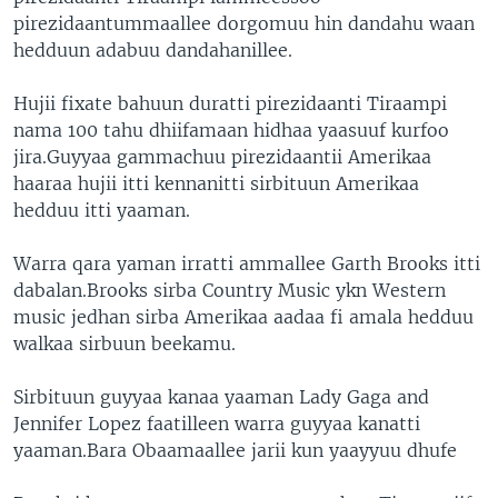
pirezidaantummaallee dorgomuu hin dandahu waan
hedduun adabuu dandahanillee.
Hujii fixate bahuun duratti pirezidaanti Tiraampi
nama 100 tahu dhiifamaan hidhaa yaasuuf kurfoo
jira.Guyyaa gammachuu pirezidaantii Amerikaa
haaraa hujii itti kennanitti sirbituun Amerikaa
hedduu itti yaaman.
Warra qara yaman irratti ammallee Garth Brooks itti
dabalan.Brooks sirba Country Music ykn Western
music jedhan sirba Amerikaa aadaa fi amala hedduu
walkaa sirbuun beekamu.
Sirbituun guyyaa kanaa yaaman Lady Gaga and
Jennifer Lopez faatilleen warra guyyaa kanatti
yaaman.Bara Obaamaallee jarii kun yaayyuu dhufe