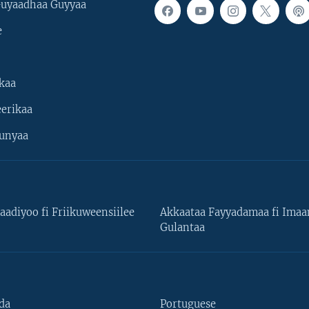
uyaadhaa Guyyaa
e
kaa
erikaa
unyaa
aadiyoo fi Friikuweensiilee
Akkaataa Fayyadamaa fi Ima
Gulantaa
da
Portuguese