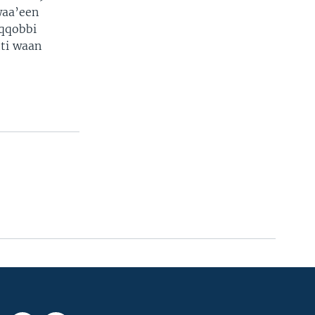
waa’een
oqqobbi
tti waan