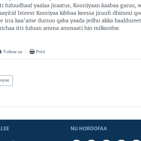
tti fufuudhaaf yaalaa jiraatus, Kooriiyaan kaabaa garuu, 
ayitid Isteest Kooriyaa kibbaa keessa jiruufi dhimmi q
ee irra kaa’ame dursuu qaba yaada jedhu akka haalduree
richaa itti fufuun amma ammaati hin milkoofne.
Follow us
Print
unyaa
LEE
NU HORDOFAA