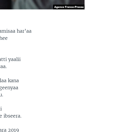
Kamisaa har’aa
shee
ti yaalii
aa.
laa kana
ageenyaa
u.
i
 ibseera.
bara 2019