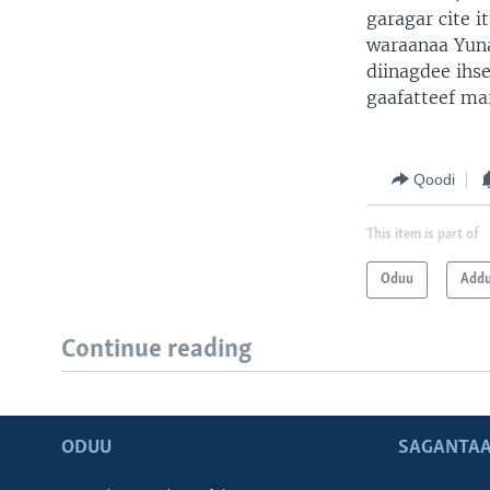
garagar cite i
waraanaa Yuna
diinagdee ihs
gaafatteef ma
Qoodi
This item is part of
Oduu
Add
Continue reading
ODUU
SAGANTAA