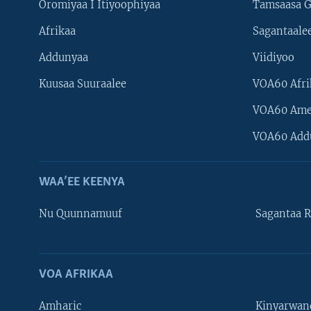
Oromiyaa I Itiyoophiyaa
Tamsaasa G
Afrikaa
Sagantaale
Addunyaa
Viidiyoo
Kuusaa Suuraalee
VOA60 Afri
VOA60 Ame
VOA60 Add
WAA’EE KEENYA
Nu Quunnamuuf
Sagantaa R
VOA AFRIKAA
Learning English
Amharic
Kinyarwan