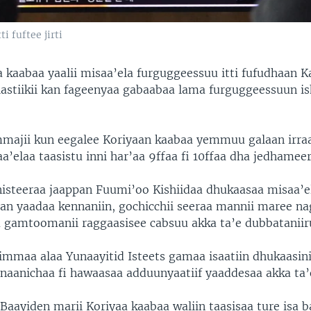
 fuftee jirti
a kaabaa yaalii misaa’ela furguggeessuu itti fufudhaan 
lastiikii kan fageenyaa gabaabaa lama furguggeessuun i
Ammajii kun eegalee Koriyaan kaabaa yemmuu galaan irraat
’elaa taasistu inni har’aa 9ffaa fi 10ffaa dha jedhameer
teeraa jaappan Fuumi’oo Kishiidaa dhukaasaa misaa’e
aan yaadaa kennaniin, gochicchii seeraa mannii maree n
amtoomanii raggaasisee cabsuu akka ta’e dubbataniir
himmaa alaa Yunaayitid Isteets gamaa isaatiin dhukaasini
 naanichaa fi hawaasaa adduunyaatiif yaaddesaa akka ta’e
 Baayiden marii Koriyaa kaabaa waliin taasisaa ture isa 