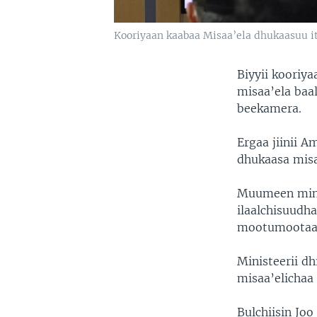
Kooriyaan kaabaa Misaa’ela dhukaasuu itti
Biyyii kooriya
misaa’ela baa
beekamera.
Ergaa jiinii 
dhukaasa misaa
Muumeen minis
ilaalchisuudh
mootumootaa g
Ministeerii d
misaa’elichaa
Bulchiisin Joo