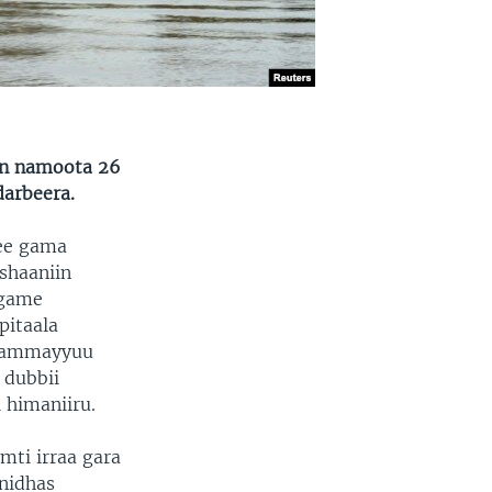
un namoota 26
darbeera.
zee gama
shaaniin
rgame
pitaala
o ammayyuu
 dubbii
 himaniiru.
mti irraa gara
anidhas