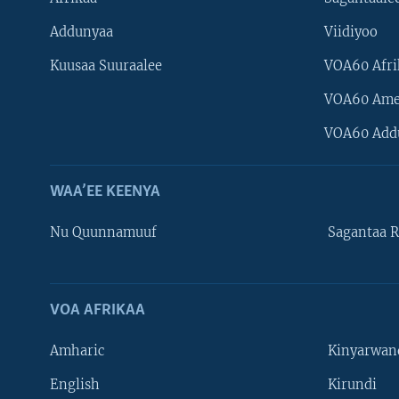
Addunyaa
Viidiyoo
Kuusaa Suuraalee
VOA60 Afri
VOA60 Ame
VOA60 Add
WAA’EE KEENYA
Nu Quunnamuuf
Sagantaa R
VOA AFRIKAA
Learning English
Amharic
Kinyarwan
NU HORDOFAA
English
Kirundi