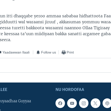
kun itti dhaqqabe yeroo ammaa sababaa hidhattoota Faa
dduutti wal waraansi jiruuf , akkasumas yommuu wara
keessa turetti bakkoota waraanni naannoo Ollaa Tigiraay 
re keessaa ta’uun miidiyaan bakka sanatti argamee gab
seera.
Yaadawwan Ilaali
Follow us
Print
LEE
NU HORDOFAA
uyaadhaa Guyyaa
e