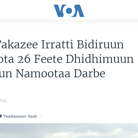
akazee Irratti Bidiruun
ta 26 Feete Dhidhimuun
un Namootaa Darbe
024
Yaadawwan Ilaali