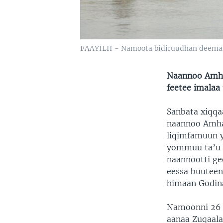
FAAYILII - Namoota bidiruudhan deeman, 
Naannoo Amha
feetee imalaa
Sanbata xiqqa
naannoo Amhaa
liqimfamuun y
yommuu ta’u ,
naannootti g
eessa buuteen 
himaan Godina
Namoonni 26 b
aanaa Zuqaala