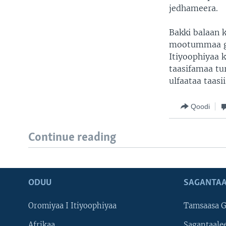
jedhameera.
Bakki balaan 
mootummaa gi
Itiyoophiyaa 
taasifamaa tu
ulfaataa taasii
Qoodi
Continue reading
ODUU
SAGANTAA
Oromiyaa I Itiyoophiyaa
Tamsaasa G
Afrikaa
Sagantaale