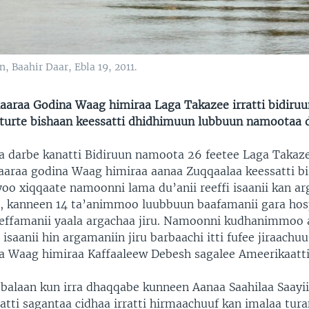
Baahir Daar, Ebla 19, 2011.
araa Godina Waag himiraa Laga Takazee irratti bidiru
 turte bishaan keessatti dhidhimuun lubbuun namootaa 
a darbe kanatti Bidiruun namoota 26 feetee Laga Taka
raa godina Waag himiraa aanaa Zuqqaalaa keessatti bi
oo xiqqaate namoonni lama du’anii reeffi isaanii kan a
 kanneen 14 ta’animmoo luubbuun baafamanii gara hos
eeffamanii yaala argachaa jiru. Namoonni kudhanimmo
isaanii hin argamaniin jiru barbaachi itti fufee jiraachuu
 Waag himiraa Kaffaaleew Debesh sagalee Ameerikaatti
alaan kun irra dhaqqabe kunneen Aanaa Saahilaa Saayii
atti sagantaa cidhaa irratti hirmaachuuf kan imalaa tur