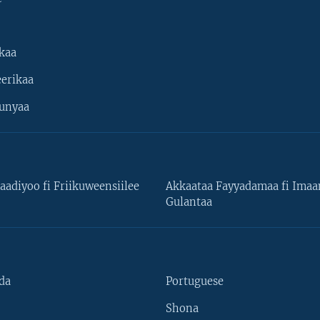
kaa
erikaa
unyaa
aadiyoo fi Friikuweensiilee
Akkaataa Fayyadamaa fi Ima
Gulantaa
da
Portuguese
Shona