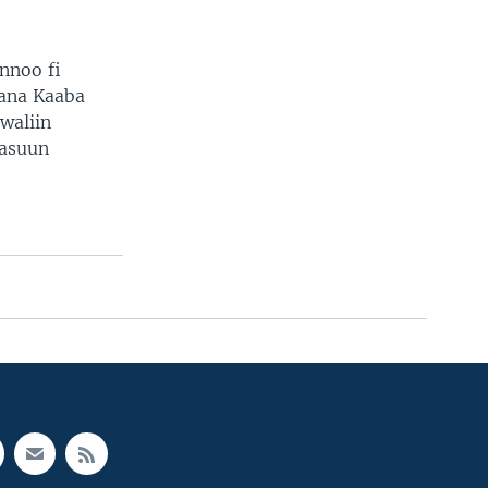
nnoo fi
ana Kaaba
waliin
aasuun