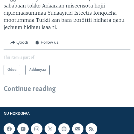
sababaan tokko Ankaraan miseensota hojii
diplomaasummaa Yunaayitid Isteetis fonqolcha
mootummaa Turkii kan bara 2016ttii hidhata qabu
jechuun hidhuu isaa ti.
Qoodi
Follow us
This item is part of
Oduu
Addunyaa
Continue reading
NU HORDOFAA