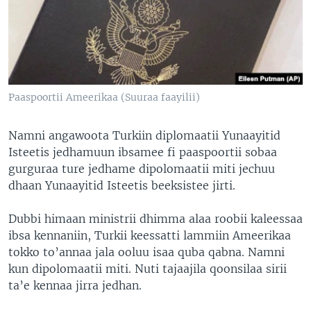
Paaspoortii Ameerikaa (Suuraa faayilii)
Namni angawoota Turkiin diplomaatii Yunaayitid
Isteetis jedhamuun ibsamee fi paaspoortii sobaa
gurguraa ture jedhame dipolomaatii miti jechuu
dhaan Yunaayitid Isteetis beeksistee jirti.
Dubbi himaan ministrii dhimma alaa roobii kaleessaa
ibsa kennaniin, Turkii keessatti lammiin Ameerikaa
tokko to’annaa jala ooluu isaa quba qabna. Namni
kun dipolomaatii miti. Nuti tajaajila qoonsilaa sirii
ta’e kennaa jirra jedhan.