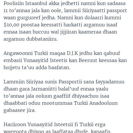
Poolisiin Istaanbul akka jedhetti namni kun sadaasa
11 to’annaa jala kan oole, lammii Siiriyaatti passport
waan gurgureef jedha. Namni kun dolaarri kummi
$10,00 poostaa keessatti harkatti argamuu isaaf
ennaa isaan huccuu wal jijjiiran kaameraa dhaan
argamuu dubbataniiru.
Angawoonni Turkii maqaa D.J.K jedhu kan qabuuf
embasii Yunaayitid Isteetis kan Beeruut keessaa kan
hojjetu ta’uu adda baafatan.
Lammiin Siiriyaa sunis Passportii sana fayyadamuu
dhaan gara Jarmaniitti balal’uuf ennaa yaalu
to’annaa jala ooluun gaaffiif dhiyaachuu isaa
dhaabbati oduu mootummaa Turkii Anadooluun
gabaasee jira.
Hariiroon Yunaayitid Isteetsii fi Turkii erga
waggoota dhiyoo as laaffataa dhufe, kanaafis