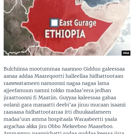
Bulchiinsa mootummaa naannoo Gidduu galeessaa
aanaa addaa Maareqootti halleellaa hidhattootaan
raawwatameen namoonni nagaa nagaa lama
ajjeefamuun namni tokko madaa’eera jedhan
jiraattoonni fi Maatiin. Guyyaa kaleessaa gabaa
oolanii gara manaatti deebi’aa jiruu mucaan isaanii
raasaasa hidhattootarraa itti dhuukaafameen
madaa’uun amma hospitaala Waraabeetti yaala
argachaa akka jiru Obbo Mekeeboo Maaseboo.
Ammayyuu naannichatti sodaa guddaa keessa jirra