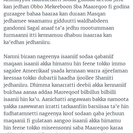
kan jedhan Obbo Mekeeboon Sba Maareqoo fi godina
guraagee bahaa haaraa kan duraan Masqan
jedhamee waamamu gidduutti waldhabdeen
gandonni Sagal anaaf ta’a jedhu mootummaan
furmaanni itti kennamuu dhabuu isaarraa kan
ka’edhas jedhaniiru.
Namni biraan nageenya isaaniif sodaa qabaniif
maqaan isaanii akka himamu hin feene tokko immo
sagalee Ameerikaaf yaada kennaan warra ajjeefaman
keessaa tokko dubartii haadha ijoollee Shaniiti
jedhaniiru. Dhimma kanarratti deebii akka kennaniif
bulchaa aanaa addaa Mareeqoof bilbillus bilbilli
isaanii hin ka’u. Aanichatti angawaan bakka namoota
yakka raawwatan irratti tarkaanfiin barsiisaa ta’e hin
fudhatamnetti nageenya koof sodaan qaba jechuun
maqaanii fi gulataan aangoo isaanii akka himamu
hin feene tokko miseensonni saba Maareqoo karaa