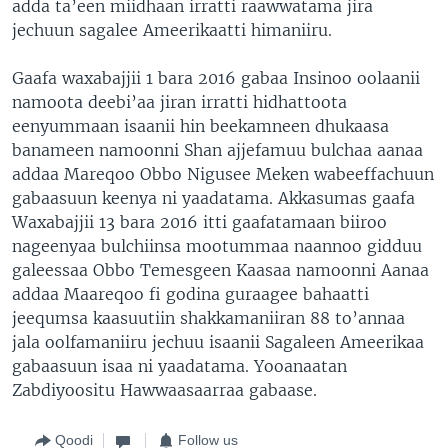
adda ta’een miidhaan irratti raawwatama jira
jechuun sagalee Ameerikaatti himaniiru.
Gaafa waxabajjii 1 bara 2016 gabaa Insinoo oolaanii
namoota deebi’aa jiran irratti hidhattoota
eenyummaan isaanii hin beekamneen dhukaasa
banameen namoonni Shan ajjefamuu bulchaa aanaa
addaa Mareqoo Obbo Nigusee Meken wabeeffachuun
gabaasuun keenya ni yaadatama. Akkasumas gaafa
Waxabajjii 13 bara 2016 itti gaafatamaan biiroo
nageenyaa bulchiinsa mootummaa naannoo gidduu
galeessaa Obbo Temesgeen Kaasaa namoonni Aanaa
addaa Maareqoo fi godina guraagee bahaatti
jeequmsa kaasuutiin shakkamaniiran 88 to’annaa
jala oolfamaniiru jechuu isaanii Sagaleen Ameerikaa
gabaasuun isaa ni yaadatama. Yooanaatan
Zabdiyoositu Hawwaasaarraa gabaase.
Qoodi
Follow us