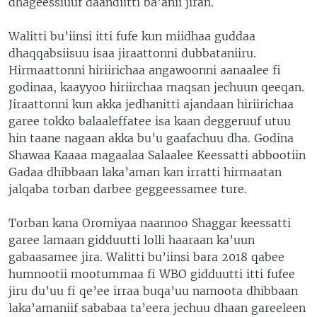
dhageessiuuf daandiitti ba’anii jiran.
Walitti bu’iinsi itti fufe kun miidhaa guddaa
dhaqqabsiisuu isaa jiraattonni dubbataniiru.
Hirmaattonni hiriirichaa angawoonni aanaalee fi
godinaa, kaayyoo hiriirchaa maqsan jechuun qeeqan.
Jiraattonni kun akka jedhanitti ajandaan hiriirichaa
garee tokko balaaleffatee isa kaan deggeruuf utuu
hin taane nagaan akka bu’u gaafachuu dha. Godina
Shawaa Kaaaa magaalaa Salaalee Keessatti abbootiin
Gadaa dhibbaan laka’aman kan irratti hirmaatan
jalqaba torban darbee geggeessamee ture.
Torban kana Oromiyaa naannoo Shaggar keessatti
garee lamaan gidduutti lolli haaraan ka’uun
gabaasamee jira. Walitti bu’iinsi bara 2018 qabee
humnootii mootummaa fi WBO gidduutti itti fufee
jiru du’uu fi qe’ee irraa buqa’uu namoota dhibbaan
laka’amaniif sababaa ta’eera jechuu dhaan gareeleen