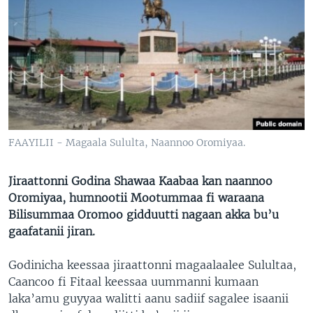
FAAYILII - Magaala Sululta, Naannoo Oromiyaa.
Jiraattonni Godina Shawaa Kaabaa kan naannoo
Oromiyaa, humnootii Mootummaa fi waraana
Bilisummaa Oromoo gidduutti nagaan akka bu’u
gaafatanii jiran.
Godinicha keessaa jiraattonni magaalaalee Sulultaa,
Caancoo fi Fitaal keessaa uummanni kumaan
laka’amu guyyaa walitti aanu sadiif sagalee isaanii