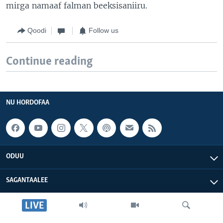
mirga namaaf falman beeksisaniiru.
Qoodi
Follow us
Continue reading
NU HORDOFAA
ODUU
SAGANTAALEE
LIVE
WAA’EE KEENYA