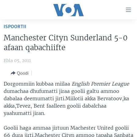
Xurree
ittiin
seenan
ISPOORTII
Gara
ODUU
Manchester Cityn Sunderland 5-0
gabaasaatti
VIIDIYOO
ITOOPHIYAA|EERTIRAA
afaan qabachiifte
darbi
Gara
TAMSAASA SAGALEEN
AFRIKAA
TAMSAASA GUYAADHAA GUYYAA
Ebla 05, 2011
fuula
IBSA GULAALAA MOOTUMMAA YUNAAYTID ISTEETS
YUNAAYTID ISTEETS
VIIDIYOO
ijootti
Qoodi
deebi'i
ADDUNYAA
VOA60 AFRIKAA
Learning English
Dorgommiin kubbaa miilaa
English Premier League
Gara
VOA60 AMEERIKAA
dumachaa dhufumatti jiraa goolii galtu ammoo
barbaadduutti
dabalaa deemumatti jirti.Miilotii akka Bervatoov,ka
NU HORDOFAA
cehi
VOA60 ADDUNYAA
akka,Tevez, Bent faalleen goolii dabalchaa
yaahumatti jiran.
Afaanoota
Goolii haga ammaa jirtuun Machester United goolii
66 dura jirti,Machester Cityn ammoo tapaha Sanbata