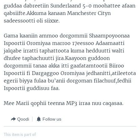
guddaa dabreetiin Sunderlaand 5-0 moohattee afaan
qabsiifte.Akkuma kanaan Manchester Cityn
sadeessootti oli siixxe.
Gama kaaniin ammoo dorgommii Shaampoyoonaa
Ispoortii Oromiyaa marroo 17eessoo Adaamaatti
jalqabe irratti taphattoota kuma hedduutti walti
dhufee taphachuutti jira.Kaayoon guddoon
dorgommii tanaa akka itti gaafatamtootii Biiroo
Ispoortii fi Dargaggoo Oromiyaa jedhanitti,atileetota
egerii biyya fulaa bu’anii dorgoman filachuuf,fedhii
Ispoortii guddisuu faa.
Mee Marii qophii teenna MP3 irraa nuu caqasaa.
Qoodi
Follow us
This item is part of