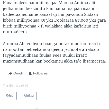
Kana malees nammii maqaa Mamaa Amiraa alii
jedhamuun beekamtu kun nama maqaan isaanii
badeeraa jedhame kanaaf qrshii pawondii Sudaan
kibbaa miiliyoonaa 35 ykn Doolaaraa 87,000 ykn gara
birrii miiliyoonaa 3 fi walakkaa akka kaffaltuu itti
murtaa’eera.
Amiiraa Alii viidiyoo haanga’ootaa mootummaa fi
namoottan bebeekamoo qeequ jechoota arrabsoo
fayyadamuudhaan fuulaa Fees Buukii irratti
maxansuudhaan kan beekamtu akka ta’e ibsameeraa.
Qoodi
Follow us
This item is part of
Oduu
Afrikaa