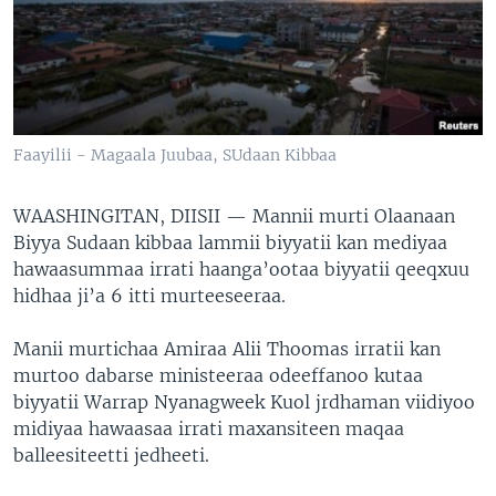
Faayilii - Magaala Juubaa, SUdaan Kibbaa
WAASHINGITAN, DIISII —
Mannii murti Olaanaan
Biyya Sudaan kibbaa lammii biyyatii kan mediyaa
hawaasummaa irrati haanga’ootaa biyyatii qeeqxuu
hidhaa ji’a 6 itti murteeseeraa.
Manii murtichaa Amiraa Alii Thoomas irratii kan
murtoo dabarse ministeeraa odeeffanoo kutaa
biyyatii Warrap Nyanagweek Kuol jrdhaman viidiyoo
midiyaa hawaasaa irrati maxansiteen maqaa
balleesiteetti jedheeti.