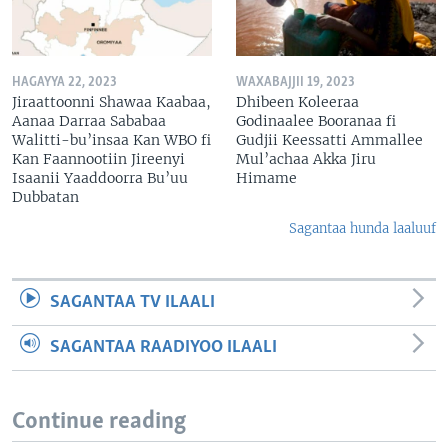
HAGAYYA 22, 2023
WAXABAJJII 19, 2023
Jiraattoonni Shawaa Kaabaa,
Dhibeen Koleeraa
Aanaa Darraa Sababaa
Godinaalee Booranaa fi
Walitti-bu’insaa Kan WBO fi
Gudjii Keessatti Ammallee
Kan Faannootiin Jireenyi
Mul’achaa Akka Jiru
Isaanii Yaaddoorra Bu’uu
Himame
Dubbatan
Sagantaa hunda laaluuf
SAGANTAA TV ILAALI
SAGANTAA RAADIYOO ILAALI
Continue reading