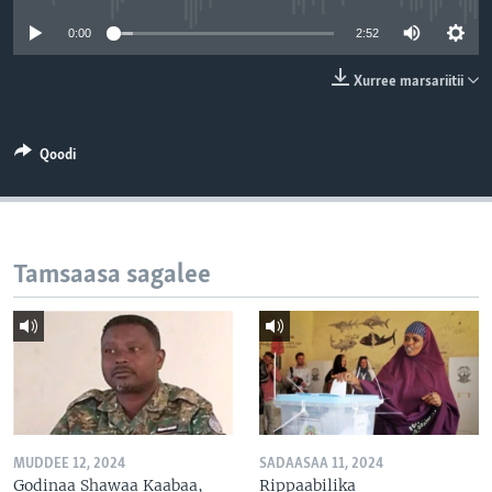
0:00
2:52
Xurree marsariitii
Qoodi
Tamsaasa sagalee
MUDDEE 12, 2024
SADAASAA 11, 2024
Godinaa Shawaa Kaabaa,
Rippaabilika