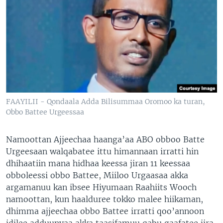
FAAYILII - Qondaala Adda Bilisummaa Oromoo ka turan,
Obbo Battee Urgeessaa
Namoottan Ajjeechaa haanga’aa ABO obboo Batte
Urgeesaan walqabatee ittu himannaan irratti hin
dhihaatiin mana hidhaa keessa jiran 11 keessaa
obboleessi obbo Battee, Miiloo Urgaasaa akka
argamanuu kan ibsee Hiyumaan Raahiits Wooch
namoottan, kun haalduree tokko malee hiikaman,
dhimma ajjeechaa obbo Battee irratti qoo’annoon
idilee adduunyaa akka taasifamuu qabu gaafatee jira.