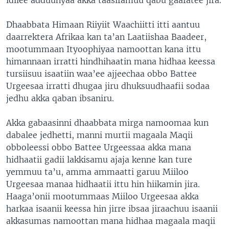
Dhaabbata Himaan Riiyiit Waachiitti itti aantuu
daarrektera Afrikaa kan ta’an Laatiishaa Baadeer,
mootummaan Ityoophiyaa namoottan kana ittu
himannaan irratti hindhihaatin mana hidhaa keessa
tursiisuu isaatiin waa’ee ajjeechaa obbo Battee
Urgeesaa irratti dhugaa jiru dhuksuudhaafii sodaa
jedhu akka qaban ibsaniru.
Akka gabaasinni dhaabbata mirga namoomaa kun
dabalee jedhetti, manni murtii magaala Maqii
obboleessi obbo Battee Urgeessaa akka mana
hidhaatii gadii lakkisamu ajaja kenne kan ture
yemmuu ta’u, amma ammaatti garuu Miiloo
Urgeesaa manaa hidhaatii ittu hin hiikamin jira.
Haaga’onii mootummaas Miiloo Urgeesaa akka
harkaa isaanii keessa hin jirre ibsaa jiraachuu isaanii
akkasumas namoottan mana hidhaa magaala maqii