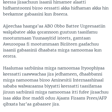
keessa jiraachuun isaanii himamee alaatti
hidhamtoonni biroo eessatti akka hidhaman akka hin
beekamne gabaasini kun ibseera.
Ajjeechaa haanga’aa ABO Obbo Battee Urgeesaatiin
walqabatee akka qorannoon guutuun taasifamu
mootummaan Yuunaayitid isteets, gamtaan
Awuroopaa fi mootummaan Biriiteen gaafachuu
isaanii gabaasinii dhaabata mirga namoomaa kun
eerera.
Haalumaa sarbiinisa mirga namoomaa Ityoophiyaa
keessatti raawwachaa jira jedhameen, dhaabbanni
mirga namoomaa biroo Aminesitii Internaashinaal
sababa walwaraansa biyyatti keessatti taasifamaa
jiruun sarbiinsii mirga namoomaa itti fufee jiraachuu
isaa akka ibse maddi oduu Ajaans Firaans Prees/AFP
qibxata har’aa gabaasee jira.