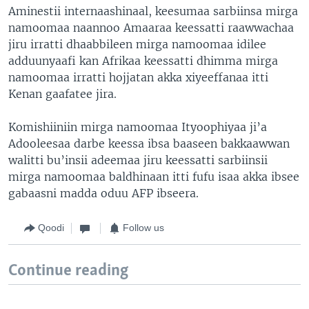
Aminestii internaashinaal, keesumaa sarbiinsa mirga
namoomaa naannoo Amaaraa keessatti raawwachaa
jiru irratti dhaabbileen mirga namoomaa idilee
adduunyaafi kan Afrikaa keessatti dhimma mirga
namoomaa irratti hojjatan akka xiyeeffanaa itti
Kenan gaafatee jira.
Komishiiniin mirga namoomaa Ityoophiyaa ji’a
Adooleesaa darbe keessa ibsa baaseen bakkaawwan
walitti bu’insii adeemaa jiru keessatti sarbiinsii
mirga namoomaa baldhinaan itti fufu isaa akka ibsee
gabaasni madda oduu AFP ibseera.
Qoodi
Follow us
Continue reading