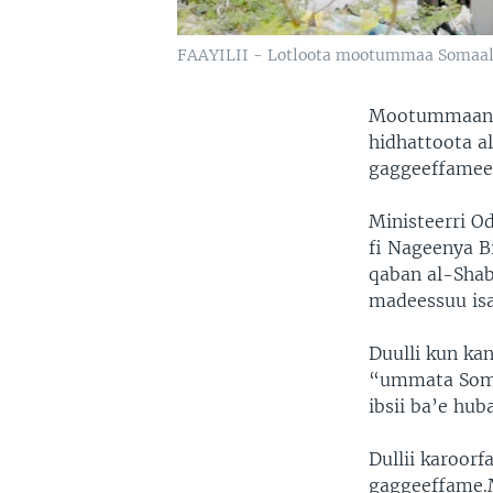
FAAYILII - Lotloota mootummaa Somaaliy
Mootummaan So
hidhattoota a
gaggeeffameen
Ministeerri Od
fi Nageenya B
qaban al-Shaba
madeessuu isa
Duulli kun ka
“ummata Somaa
ibsii ba’e huba
Dullii karoor
gaggeeffame.M