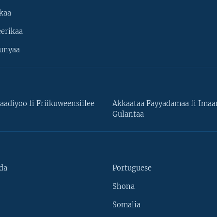
kaa
erikaa
unyaa
aadiyoo fi Friikuweensiilee
Akkaataa Fayyadamaa fi Ima
Gulantaa
da
Portuguese
Shona
Somalia