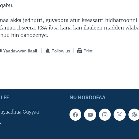
 qabu.
a akka jedhutti, guyyoota afur keessatti hidhattoonni
efaman ibseera. RSA ibsa kana kan ilaaleen madden wlaba
chuu hin dandeenye.
Yaadawwan Ilaali
Follow us
Print
LEE
NU HORDOFAA
uyaadhaa Guyyaa
e