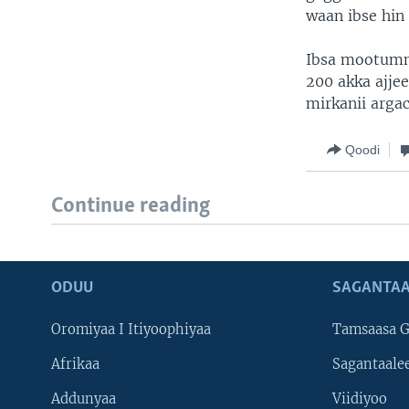
waan ibse hin
Ibsa mootumma
200 akka ajje
mirkanii arga
Qoodi
Continue reading
ODUU
SAGANTAA
Oromiyaa I Itiyoophiyaa
Tamsaasa G
Afrikaa
Sagantaale
Addunyaa
Viidiyoo