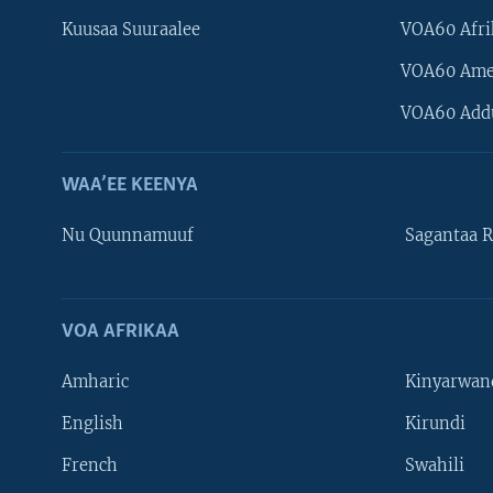
Kuusaa Suuraalee
VOA60 Afri
VOA60 Ame
VOA60 Add
WAA’EE KEENYA
Nu Quunnamuuf
Sagantaa R
VOA AFRIKAA
Learning English
Amharic
Kinyarwan
NU HORDOFAA
English
Kirundi
French
Swahili