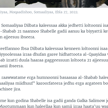
aa, Moqaadishoo, Somaaliyaa, Ebla 27, 2022.
maaliyaa Dilbata kaleessaa akka jedhetti loltoonni is
l-Shabab 21 naannoo Shabelle gadii aanuu ka biyyattii ke
 ajjeesuu ibseera.
eeffannoo Ibsa Dilbata kaleessaa kenneen loltoonni isaa 
iyyoolessaa irraa dhufan garee hidhattoota al-Qaayidaa 
b irratti duula haaraa gaggeessuun loltoota 21 ajjeesuu 
anii ibseera.
n raawwatame erga humnoonni basaasaa al-Shabab halee
liyaa miidhuuf” karoorfateera jedhu erga argateen bo
chisee jira.
fame kun godina Shabelle isa gadii ganda Galka Salimow 
ootummaan kun haleellaa kun samii irraa haata’uu war