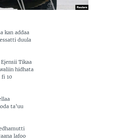
aa kan addaa
essatti duula
Ejensii Tikaa
waliin hidhata
fi 10
llaa
oda ta’uu
jedhamutti
aana lafoo