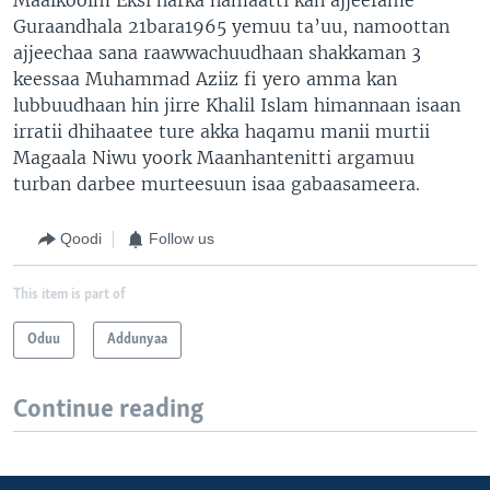
Guraandhala 21bara1965 yemuu ta’uu, namoottan
ajjeechaa sana raawwachuudhaan shakkaman 3
keessaa Muhammad Aziiz fi yero amma kan
lubbuudhaan hin jirre Khalil Islam himannaan isaan
irratii dhihaatee ture akka haqamu manii murtii
Magaala Niwu yoork Maanhantenitti argamuu
turban darbee murteesuun isaa gabaasameera.
Qoodi
Follow us
This item is part of
Oduu
Addunyaa
Continue reading