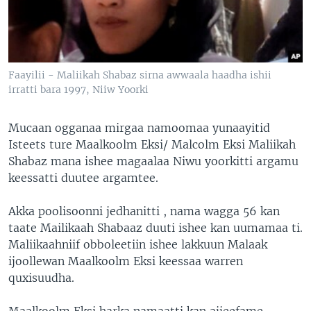
Faayilii - Maliikah Shabaz sirna awwaala haadha ishii
irratti bara 1997, Niiw Yoorki
Mucaan ogganaa mirgaa namoomaa yunaayitid
Isteets ture Maalkoolm Eksi/ Malcolm Eksi Maliikah
Shabaz mana ishee magaalaa Niwu yoorkitti argamu
keessatti duutee argamtee.
Akka poolisoonni jedhanitti , nama wagga 56 kan
taate Mailikaah Shabaaz duuti ishee kan uumamaa ti.
Maliikaahniif obboleetiin ishee lakkuun Malaak
ijoollewan Maalkoolm Eksi keessaa warren
quxisuudha.
Maalkoolm Eksi harka namaatti kan ajjeefame