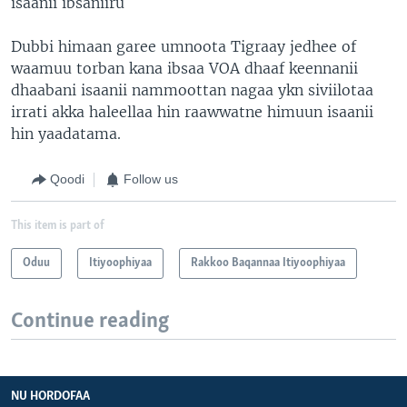
isaanii ibsaniiru
Dubbi himaan garee umnoota Tigraay jedhee of
waamuu torban kana ibsaa VOA dhaaf keennanii
dhaabani isaanii nammoottan nagaa ykn siviilotaa
irrati akka haleellaa hin raawwatne himuun isaanii
hin yaadatama.
Qoodi
Follow us
This item is part of
Oduu
Itiyoophiyaa
Rakkoo Baqannaa Itiyoophiyaa
Continue reading
NU HORDOFAA