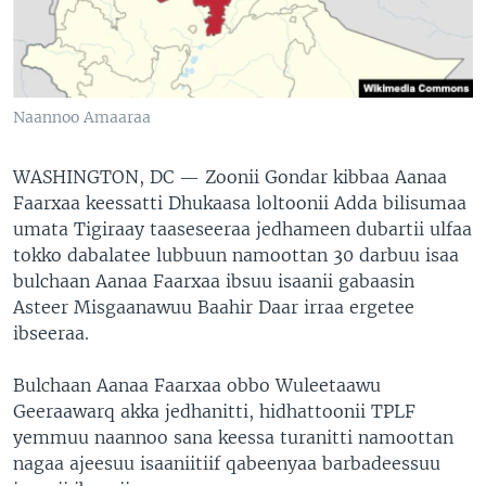
Naannoo Amaaraa
WASHINGTON, DC —
Zoonii Gondar kibbaa Aanaa
Faarxaa keessatti Dhukaasa loltoonii Adda bilisumaa
umata Tigiraay taaseseeraa jedhameen dubartii ulfaa
tokko dabalatee lubbuun namoottan 30 darbuu isaa
bulchaan Aanaa Faarxaa ibsuu isaanii gabaasin
Asteer Misgaanawuu Baahir Daar irraa ergetee
ibseeraa.
Bulchaan Aanaa Faarxaa obbo Wuleetaawu
Geeraawarq akka jedhanitti, hidhattoonii TPLF
yemmuu naannoo sana keessa turanitti namoottan
nagaa ajeesuu isaaniitiif qabeenyaa barbadeessuu