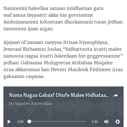
Namoonni haleellaa sanaan miidhaman gara
wal’aansa fayyaatti akka hin geessamne
Ambulaansonni loltootaan dhorkamanii turan jedhan
namoonni ijaan argan.
Ajajaan ol’aanaan raayyaa Ittisaa Itiyoophiyaa,
Jeneraal Birhaanuu Juulaa,“hidhattoota irratti malee
namoota nagaa irratti haleellaan hin geggeessamne”
jedhan. Gabaasaa Mulugeetaa Atsbahaa Maqalee
irraa akkasumas kan Heezer Mardook Finfinnee irraa
gabaasan caqasaa.
Nama Nagaa Gabaaf Dhufe Malee Hidhataan Tokko hin Turre: Jiraataa
by
Sagalee Ameerikaa
No media source currently available
0:00
6:32