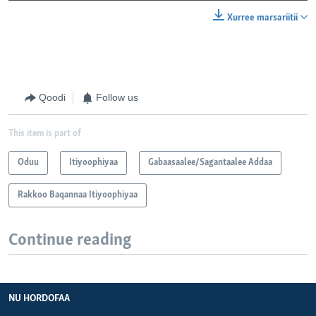
Xurree marsariitii
Qoodi
Follow us
This item is part of
Oduu
Itiyoophiyaa
Gabaasaalee/Sagantaalee Addaa
Rakkoo Baqannaa Itiyoophiyaa
Continue reading
NU HORDOFAA