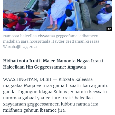
Namoota haleellaa xiyyaaraa geggeefame jedhameen
madahan gara hoospitaala Hayder geeffaman keessaa,
Waxabajjii 23, 2021
Hidhattoota Irratti Malee Namoota Nagaa Irratti
Haleellaan Hin Geggeessamne: Angawaa
WAASHINGITAN, DIISII —
Kibxata Kaleessa
magaalaa Maqalee irraa gama Lixaatti kan argamtu
ganda Togoogoo Idagaa Silluus jedhamtu keessatti
uummaa gabaaf yaa’ee ture irratti haleellaa
xayyaaraan geggeessameen lubbuu namaa irra
miidhaan gahuun ibsamee jira.