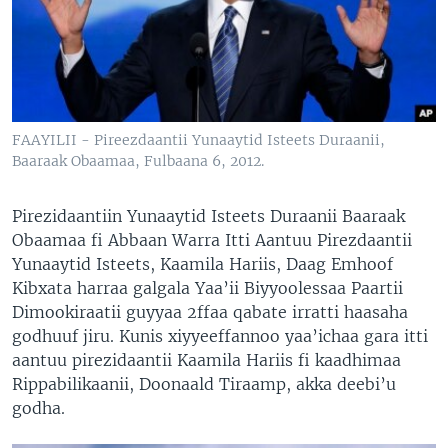
FAAYILII - Pireezdaantii Yunaaytid Isteets Duraanii,
Baaraak Obaamaa, Fulbaana 6, 2012.
Pirezidaantiin Yunaaytid Isteets Duraanii Baaraak
Obaamaa fi Abbaan Warra Itti Aantuu Pirezdaantii
Yunaaytid Isteets, Kaamila Hariis, Daag Emhoof
Kibxata harraa galgala Yaa’ii Biyyoolessaa Paartii
Dimookiraatii guyyaa 2ffaa qabate irratti haasaha
godhuuf jiru. Kunis xiyyeeffannoo yaa’ichaa gara itti
aantuu pirezidaantii Kaamila Hariis fi kaadhimaa
Rippabilikaanii, Doonaald Tiraamp, akka deebi’u
godha.