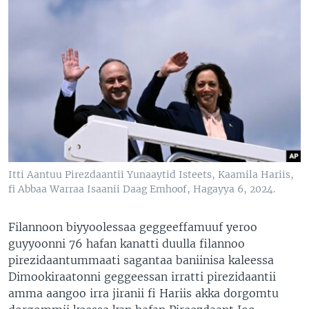
Itti Aantuu Pirezdaantii Yunaaytid Isteets, Kaamila Hariis,
fi Abbaa Warraa Isaanii Daag Emhoof, Hagayya 6, 2024.
Filannoon biyyoolessaa geggeeffamuuf yeroo
guyyoonni 76 hafan kanatti duulla filannoo
pirezidaantummaati sagantaa baniinisa kaleessa
Dimookiraatonni geggeessan irratti pirezidaantii
amma aangoo irra jiranii fi Hariis akka dorgomtu