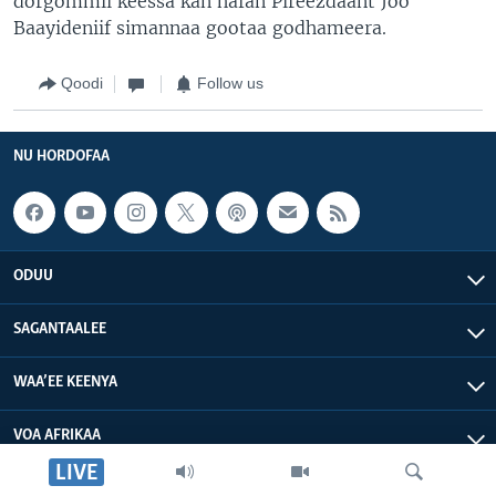
dorgommii keessa kan hafan Pireezdaant Joo
Baayideniif simannaa gootaa godhameera.
Qoodi
Follow us
NU HORDOFAA
ODUU
SAGANTAALEE
WAA’EE KEENYA
VOA AFRIKAA
LIVE