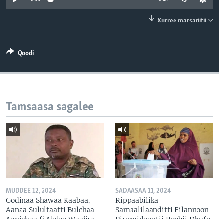
Xurree marsariitii
Qoodi
Tamsaasa sagalee
MUDDEE 12, 2024
SADAASAA 11, 2024
Godinaa Shawaa Kaabaa,
Rippaabilika
Aanaa Sulultaatti Bulchaa
Samaalilaanditti Filannoon
Aanichaa fi Ajajaa Waajira
Pireezidaantii Roobii Dhufu