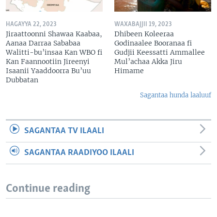
HAGAYYA 22, 2023
WAXABAJJII 19, 2023
Jiraattoonni Shawaa Kaabaa,
Dhibeen Koleeraa
Aanaa Darraa Sababaa
Godinaalee Booranaa fi
Walitti-bu’insaa Kan WBO fi
Gudjii Keessatti Ammallee
Kan Faannootiin Jireenyi
Mul’achaa Akka Jiru
Isaanii Yaaddoorra Bu’uu
Himame
Dubbatan
Sagantaa hunda laaluuf
SAGANTAA TV ILAALI
SAGANTAA RAADIYOO ILAALI
Continue reading