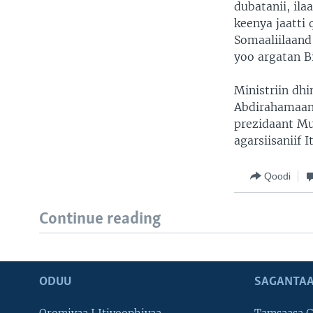
dubatanii, ila
keenya jaatti 
Somaaliilaand
yoo argatan Bi
Ministriin dh
Abdirahamaan 
prezidaant M
agarsiisaniif I
Qoodi
Continue reading
ODUU
SAGANTAA