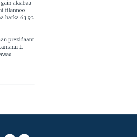
n gain alaabaa
ni filannoo
aa harka 63.92
man prezidaant
tamanii fi
tawaa