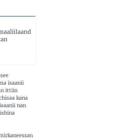
maaliilaand
tan
rsee
ma isaanii
n ittiin
chisaa kana
isaanii nan
ishina
mirkaneessan