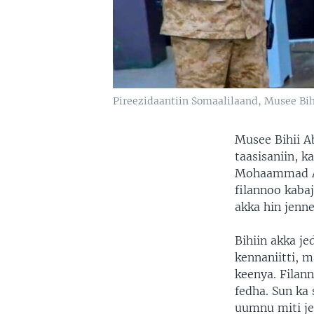
Pireezidaantiin Somaalilaand, Musee Bihi
Musee Bihii A
taasisaniin, k
Mohaammad Abd
filannoo kaba
akka hin jenne
Bihiin akka je
kennaniitti, 
keenya. Filan
fedha. Sun ka 
uumnu miti je