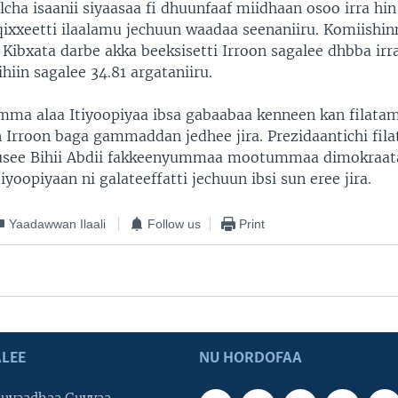
alcha isaanii siyaasaa fi dhuunfaaf miidhaan osoo irra hi
qixxeetti ilaalamu jechuun waadaa seenaniiru. Komiishin
 Kibxata darbe akka beeksisetti Irroon sagalee dhbba irr
hiin sagalee 34.81 argataniiru.
imma alaa Itiyoopiyaa ibsa gabaabaa kenneen kan filata
Irroon baga gammaddan jedhee jira. Prezidaantichi fila
usee Bihii Abdii fakkeenyummaa mootummaa dimokraa
tiyoopiyaan ni galateeffatti jechuun ibsi sun eree jira.
Yaadawwan Ilaali
Follow us
Print
LEE
NU HORDOFAA