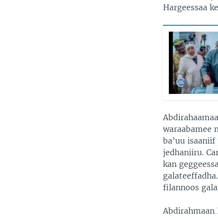
Hargeessaa kee
Abdirahaamaan 
waraabamee ma
ba’uu isaaniif
jedhaniiru. C
kan geggeessa
galateeffadha
filannoos gal
Abdirahmaan 