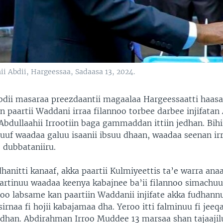
i Abdii, Hargeessaa, Sadaasa 13, 2024.
bdii masaraa preezdaantii magaalaa Hargeessaatti haas
an paartii Waddani irraa filannoo torbee darbee injifata
ullaahii Irrootiin baga gammaddan ittiin jedhan. Bihii
juuf waadaa galuu isaanii ibsuu dhaan, waadaa seenan ir
 dubbataniiru.
dhanitti kanaaf, akka paartii Kulmiyeettis ta’e warra ana
martinuu waadaa keenya kabajnee ba’ii filannoo simachu
noo labsame kan paartiin Waddanii injifate akka fudhann
sirnaa fi hojii kabajamaa dha. Yeroo itti falminuu fi jee
dhan. Abdirahman Irroo Muddee 13 marsaa shan tajaajil