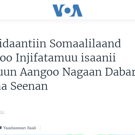
idaantiin Somaalilaand
oo Injifatamuu isaanii
un Aangoo Nagaan Dabar
a Seenan
024
Yaadawwan Ilaali