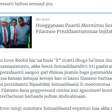
ssatti hirbuu seenuuf jiru.
SEE ALSO:
Hoogganaan Paartii Mormituu So
Filannoo Prezidaantummaa Injifa
Irroo Roobii har’aa fuula ‘X” irratti dhuga ba’iinsa du
xxansameen, akka heera Somaaliilaanditti itti gaafata
 prezidaantii aangoo gad dhiisaa jiraniin baga gammadda
arraa kanaan kabajaa keenya kan ol kaasu filannoo barbaa
n prezidaantii Ripaablikii Somaaliilaanii fi mootummaa 
. Filannoo kana geggeessuuf cimina inni agarsiiseef komi
ateeffachuun barbaada jedhan Abdirahmaan.
Irroo mirgi uummata Somaaliilaand eegamuu isaa akka 