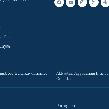
uyaadhaa Guyyaa
e
kaa
erikaa
unyaa
aadiyoo fi Friikuweensiilee
Akkaataa Fayyadamaa fi Ima
Gulantaa
da
Portuguese