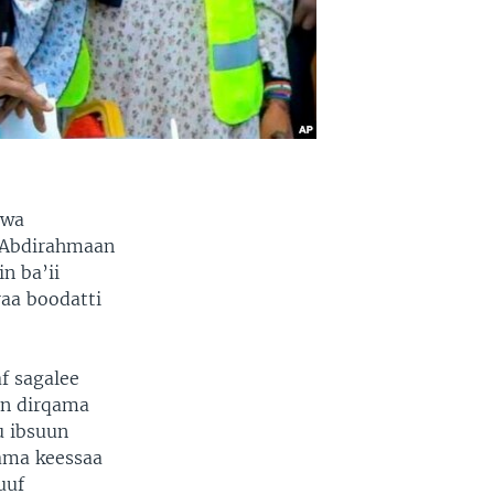
awa
n Abdirahmaan
n ba’ii
raa boodatti
af sagalee
un dirqama
u ibsuun
qama keessaa
uuf