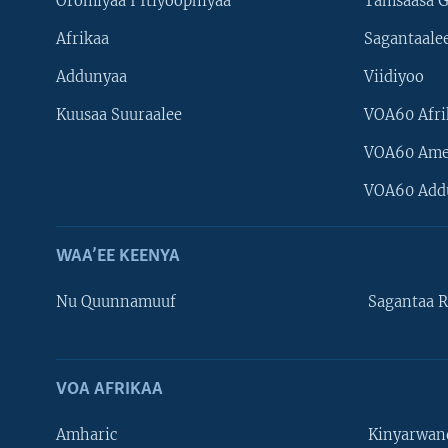
Oromiyaa I Itiyoophiyaa
Tamsaasa G
Afrikaa
Sagantaale
Addunyaa
Viidiyoo
Kuusaa Suuraalee
VOA60 Afri
VOA60 Ame
VOA60 Add
WAA’EE KEENYA
Nu Quunnamuuf
Sagantaa R
Learning English
NU HORDOFAA
VOA AFRIKAA
Amharic
Kinyarwan