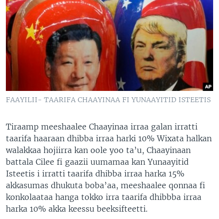
FAAYILII- TAARIFA CHAAYINAA FI YUNAAYITID ISTEETIS
Tiraamp meeshaalee Chaayinaa irraa galan irratti
taarifa haaraan dhibba irraa harki 10% Wixata halkan
walakkaa hojiirra kan oole yoo ta’u, Chaayinaan
battala Cilee fi gaazii uumamaa kan Yunaayitid
Isteetis i irratti taarifa dhibba irraa harka 15%
akkasumas dhukuta boba’aa, meeshaalee qonnaa fi
konkolaataa hanga tokko irra taarifa dhibbba irraa
harka 10% akka keessu beeksifteetti.