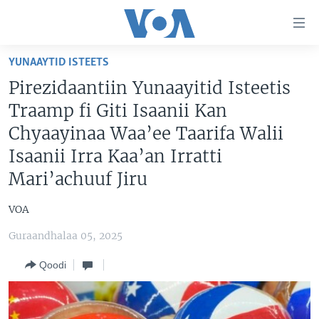
Xurree
ittiin
seenan
YUNAAYTID ISTEETS
Gara
ODUU
Pirezidaantiin Yunaayitid Isteetis
gabaasaatti
VIIDIYOO
ITOOPHIYAA|EERTIRAA
Traamp fi Giti Isaanii Kan
darbi
Gara
TAMSAASA SAGALEEN
AFRIKAA
TAMSAASA GUYAADHAA GUYYAA
Chyaayinaa Waa’ee Taarifa Walii
fuula
Isaanii Irra Kaa’an Irratti
IBSA GULAALAA MOOTUMMAA YUNAAYTID ISTEETS
YUNAAYTID ISTEETS
VIIDIYOO
ijootti
Mari’achuuf Jiru
deebi'i
ADDUNYAA
VOA60 AFRIKAA
Learning English
Gara
VOA60 AMEERIKAA
VOA
barbaadduutti
NU HORDOFAA
cehi
VOA60 ADDUNYAA
Guraandhalaa 05, 2025
Qoodi
Afaanoota