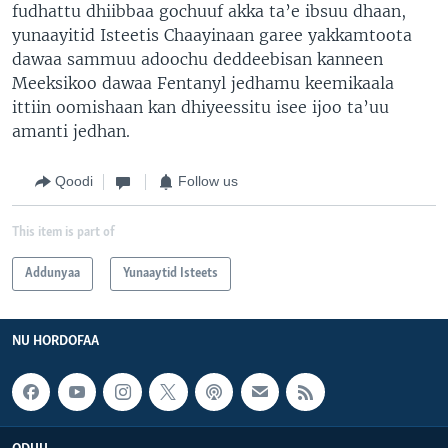
fudhattu dhiibbaa gochuuf akka ta’e ibsuu dhaan,
yunaayitid Isteetis Chaayinaan garee yakkamtoota
dawaa sammuu adoochu deddeebisan kanneen
Meeksikoo dawaa Fentanyl jedhamu keemikaala
ittiin oomishaan kan dhiyeessitu isee ijoo ta’uu
amanti jedhan.
Qoodi
Follow us
This item is part of
Addunyaa
Yunaaytid Isteets
NU HORDOFAA