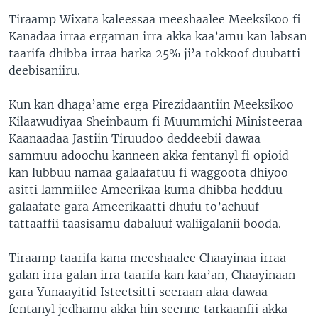
Tiraamp Wixata kaleessaa meeshaalee Meeksikoo fi
Kanadaa irraa ergaman irra akka kaa’amu kan labsan
taarifa dhibba irraa harka 25% ji’a tokkoof duubatti
deebisaniiru.
Kun kan dhaga’ame erga Pirezidaantiin Meeksikoo
Kilaawudiyaa Sheinbaum fi Muummichi Ministeeraa
Kaanaadaa Jastiin Tiruudoo deddeebii dawaa
sammuu adoochu kanneen akka fentanyl fi opioid
kan lubbuu namaa galaafatuu fi waggoota dhiyoo
asitti lammiilee Ameerikaa kuma dhibba hedduu
galaafate gara Ameerikaatti dhufu to’achuuf
tattaaffii taasisamu dabaluuf waliigalanii booda.
Tiraamp taarifa kana meeshaalee Chaayinaa irraa
galan irra galan irra taarifa kan kaa’an, Chaayinaan
gara Yunaayitid Isteetsitti seeraan alaa dawaa
fentanyl jedhamu akka hin seenne tarkaanfii akka