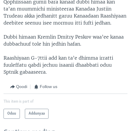
Qophiissaan gumii bara kanaaf dubbi himaa kan
ta’an muummichi ministeeraa Kanadaa Justiin
Trudeau akka jedhanitt garuu Kanaadaan Raashiyaan
deebitee seenuu isee mormuu itti fufti jedhan.
Dubbi himaan Kremlin Dmitry Peskov waa’ee kanaa
dubbachuuf tole hin jedhin hafan.
Raashiyaan G-7ttii add kan ta’e dhimma irratti
fuuleffatu qabdi jechuu isaanii dhaabbati oduu
Sptnik gabaaseera.
Qoodi
Follow us
This item is part of
Oduu
Addunyaa