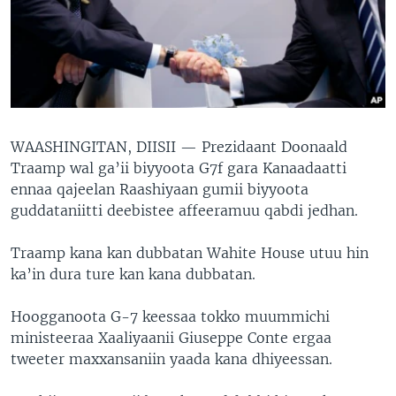
WAASHINGITAN, DIISII —
Prezidaant Doonaald
Traamp wal ga’ii biyyoota G7f gara Kanaadaatti
ennaa qajeelan Raashiyaan gumii biyyoota
guddataniitti deebistee affeeramuu qabdi jedhan.
Traamp kana kan dubbatan Wahite House utuu hin
ka’in dura ture kan kana dubbatan.
Hoogganoota G-7 keessaa tokko muummichi
ministeeraa Xaaliyaanii Giuseppe Conte ergaa
tweeter maxxansaniin yaada kana dhiyeessan.