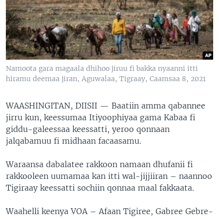
Namoota gara magaala dhihoo jiruu fi bakka nyaanni itti
hiramu deemaa jiran, Aguwalaa, Tigraay, Caamsaa 8, 2021
WAASHINGITAN, DIISII —
Baatiin amma qabannee
jirru kun, keessumaa Itiyoophiyaa gama Kabaa fi
giddu-galeessaa keessatti, yeroo qonnaan
jalqabamuu fi midhaan facaasamu.
Waraansa dabalatee rakkoon namaan dhufanii fi
rakkooleen uumamaa kan itti wal-jijjiiran – naannoo
Tigiraay keessatti sochiin qonnaa maal fakkaata.
Waahelli keenya VOA – Afaan Tigiree, Gabree Gebre-