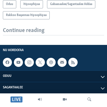
Oduu
Itiyoophiyaa
Gabaasaalee/Sagantaalee Addaa
Rakkoo Baqannaa Itiyoophiyaa
Continue reading
NU HORDOFAA
ODUU
SAGANTAALEE
LIVE
WAA’EE KEENYA