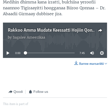
Medihin dhimma kana irratti, bulchiisa yeroofii
naannoo Tigiraayitti hoogganaa Biiroo Qonnaa – Dr.
Abaadii Girmaay dubbisee jira.
Rakkoo Amma Mudate Keessatti Hojiin Qonnaa Tigiraay Maal Keessa Jira?
by
Sagalee Ameerikaa
No media source currently available
0:00
7:45
Xurree marsariitii
Qoodi
Follow us
This item is part of