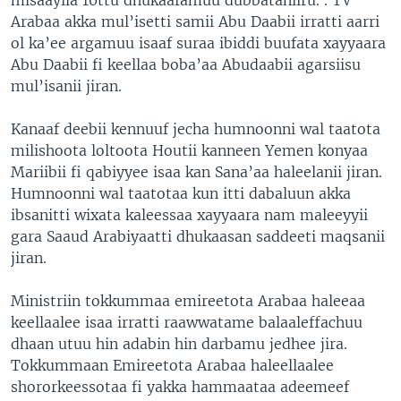
Arabaa akka mul’isetti samii Abu Daabii irratti aarri
ol ka’ee argamuu isaaf suraa ibiddi buufata xayyaara
Abu Daabii fi keellaa boba’aa Abudaabii agarsiisu
mul’isanii jiran.
Kanaaf deebii kennuuf jecha humnoonni wal taatota
milishoota loltoota Houtii kanneen Yemen konyaa
Mariibii fi qabiyyee isaa kan Sana’aa haleelanii jiran.
Humnoonni wal taatotaa kun itti dabaluun akka
ibsanitti wixata kaleessaa xayyaara nam maleeyyii
gara Saaud Arabiyaatti dhukaasan saddeeti maqsanii
jiran.
Ministriin tokkummaa emireetota Arabaa haleeaa
keellaalee isaa irratti raawwatame balaaleffachuu
dhaan utuu hin adabin hin darbamu jedhee jira.
Tokkummaan Emireetota Arabaa haleellaalee
shororkeessotaa fi yakka hammaataa adeemeef