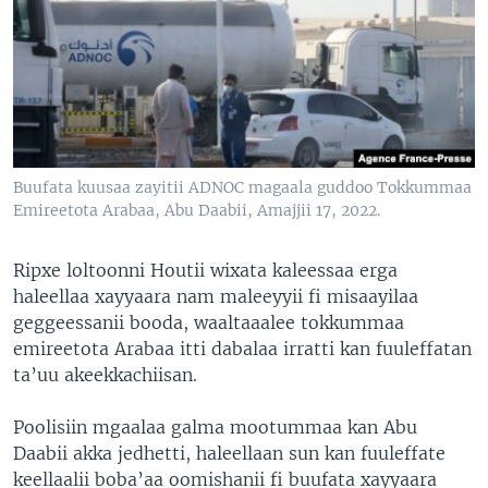
Buufata kuusaa zayitii ADNOC magaala guddoo Tokkummaa
Emireetota Arabaa, Abu Daabii, Amajjii 17, 2022.
Ripxe loltoonni Houtii wixata kaleessaa erga
haleellaa xayyaara nam maleeyyii fi misaayilaa
geggeessanii booda, waaltaaalee tokkummaa
emireetota Arabaa itti dabalaa irratti kan fuuleffatan
ta’uu akeekkachiisan.
Poolisiin mgaalaa galma mootummaa kan Abu
Daabii akka jedhetti, haleellaan sun kan fuuleffate
keellaalii boba’aa oomishanii fi buufata xayyaara