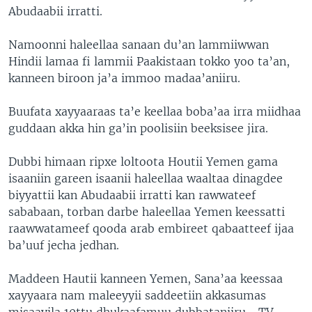
Abudaabii irratti.
Namoonni haleellaa sanaan du’an lammiiwwan
Hindii lamaa fi lammii Paakistaan tokko yoo ta’an,
kanneen biroon ja’a immoo madaa’aniiru.
Buufata xayyaaraas ta’e keellaa boba’aa irra miidhaa
guddaan akka hin ga’in poolisiin beeksisee jira.
Dubbi himaan ripxe loltoota Houtii Yemen gama
isaaniin gareen isaanii haleellaa waaltaa dinagdee
biyyattii kan Abudaabii irratti kan rawwateef
sababaan, torban darbe haleellaa Yemen keessatti
raawwatameef qooda arab embireet qabaatteef ijaa
ba’uuf jecha jedhan.
Maddeen Hautii kanneen Yemen, Sana’aa keessaa
xayyaara nam maleeyyii saddeetiin akkasumas
misaayila 10ttu dhukaafamuu dubbataniiru. . TV