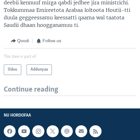
deebii kennuuf mirga qabdi jedhee jira ministrichi.
Tokkummaa Emireetota Arabaa loltoota Houtii-tti
duula geggeessamu keessatti qaama wal taatota
Saudii dhaan hoogganamuu ti.
Qoodi
Follow us
This item is part of
Oduu
Addunyaa
Continue reading
NU HORDOFAA