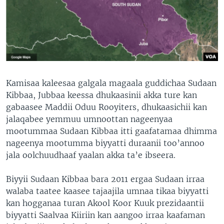
Kamisaa kaleesaa galgala magaala guddichaa Sudaan
Kibbaa, Jubbaa keessa dhukaasinii akka ture kan
gabaasee Maddii Oduu Rooyiters, dhukaasichii kan
jalaqabee yemmuu umnoottan nageenyaa
mootummaa Sudaan Kibbaa itti gaafatamaa dhimma
nageenya mootumma biyyatti duraanii too’annoo
jala oolchuudhaaf yaalan akka ta’e ibseera.
Biyyii Sudaan Kibbaa bara 2011 ergaa Sudaan irraa
walaba taatee kaasee tajaajila umnaa tikaa biyyatti
kan hogganaa turan Akool Koor Kuuk prezidaantii
biyyatti Saalvaa Kiiriin kan aangoo irraa kaafaman