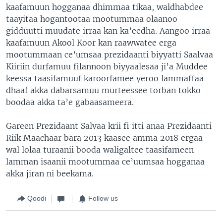
kaafamuun hogganaa dhimmaa tikaa, waldhabdee
taayitaa hogantootaa mootummaa olaanoo
gidduutti muudate irraa kan ka’eedha. Aangoo irraa
kaafamuun Akool Koor kan raawwatee erga
mootummaan ce’umsaa prezidaanti biyyatti Saalvaa
Kiiriin durfamuu filannoon biyyaalesaa ji’a Muddee
keessa taasifamuuf karoorfamee yeroo lammaffaa
dhaaf akka dabarsamuu murteessee torban tokko
boodaa akka ta’e gabaasameera.
Gareen Prezidaant Salvaa krii fi itti anaa Prezidaanti
Riik Maachaar bara 2013 kaasee amma 2018 ergaa
wal lolaa turaanii booda waligaltee taasifameen
lamman isaanii mootummaa ce’uumsaa hogganaa
akka jiran ni beekama.
Qoodi
Follow us