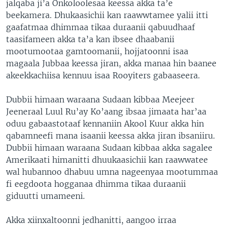
jalqaba ji’a Onkoloolesaa keessa akka ta’e
beekamera. Dhukaasichii kan raawwtamee yalii itti
gaafatmaa dhimmaa tikaa duraanii qabuudhaaf
taasifameen akka ta’a kan ibsee dhaabanii
mootumootaa gamtoomanii, hojjatoonni isaa
magaala Jubbaa keessa jiran, akka manaa hin baanee
akeekkachiisa kennuu isaa Rooyiters gabaaseera.
Dubbii himaan waraana Sudaan kibbaa Meejeer
Jeeneraal Luul Ru’ay Ko’aang ibsaa jimaata har’aa
oduu gabaastotaaf kennaniin Akool Kuur akka hin
qabamneefi mana isaanii keessa akka jiran ibsaniiru.
Dubbii himaan waraana Sudaan kibbaa akka sagalee
Amerikaati himanitti dhuukaasichii kan raawwatee
wal hubannoo dhabuu umna nageenyaa mootummaa
fi eegdoota hogganaa dhimma tikaa duraanii
giduutti umameeni.
Akka xiinxaltoonni jedhanitti, aangoo irraa