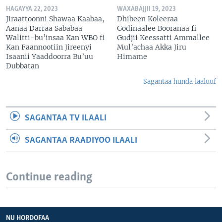
HAGAYYA 22, 2023
WAXABAJJII 19, 2023
Jiraattoonni Shawaa Kaabaa,
Dhibeen Koleeraa
Aanaa Darraa Sababaa
Godinaalee Booranaa fi
Walitti-bu’insaa Kan WBO fi
Gudjii Keessatti Ammallee
Kan Faannootiin Jireenyi
Mul’achaa Akka Jiru
Isaanii Yaaddoorra Bu’uu
Himame
Dubbatan
Sagantaa hunda laaluuf
SAGANTAA TV ILAALI
SAGANTAA RAADIYOO ILAALI
Continue reading
NU HORDOFAA