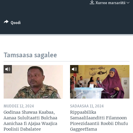
Xurree marsariitii
Qoodi
Tamsaasa sagalee
MUDDEE 12, 2024
SADAASAA 11, 2024
Godinaa Shawaa Kaabaa,
Rippaabilika
Aanaa Sulultaatti Bulchaa
Samaalilaanditti Filannoon
Aanichaa fi Ajajaa Waajira
Pireezidaantii Roobii Dhufu
Poolisii Dabalatee
Gaggeeffama