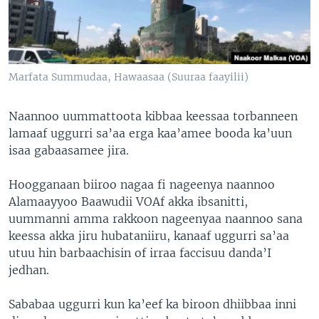
Marfata Summudaa, Hawaasaa (Suuraa faayilii)
Naannoo uummattoota kibbaa keessaa torbanneen
lamaaf uggurri sa’aa erga kaa’amee booda ka’uun
isaa gabaasamee jira.
Hoogganaan biiroo nagaa fi nageenya naannoo
Alamaayyoo Baawudii VOAf akka ibsanitti,
uummanni amma rakkoon nageenyaa naannoo sana
keessa akka jiru hubataniiru, kanaaf uggurri sa’aa
utuu hin barbaachisin of irraa faccisuu danda’I
jedhan.
Sababaa uggurri kun ka’eef ka biroon dhiibbaa inni