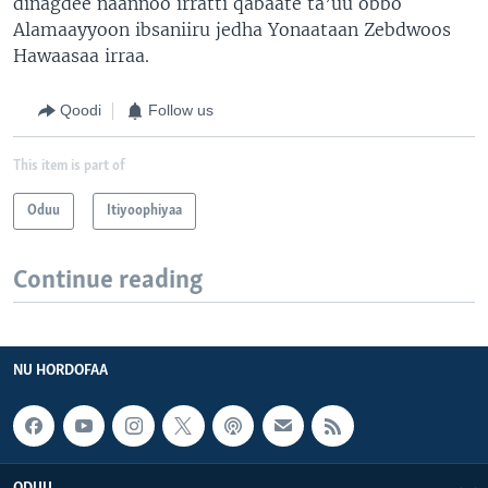
dinagdee naannoo irratti qabaate ta’uu obbo
Alamaayyoon ibsaniiru jedha Yonaataan Zebdwoos
Hawaasaa irraa.
Qoodi
Follow us
This item is part of
Oduu
Itiyoophiyaa
Continue reading
NU HORDOFAA