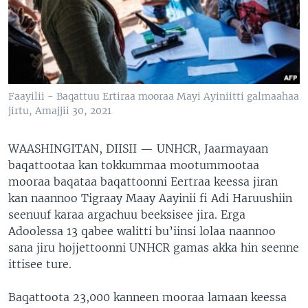
Faayilii - Baqattuu Ertiraa mooraa Mayi Ayiniitti galmaahaa
jirtu, Amajjii 30, 2021
WAASHINGITAN, DIISII —
UNHCR, Jaarmayaan
baqattootaa kan tokkummaa mootummootaa
mooraa baqataa baqattoonni Eertraa keessa jiran
kan naannoo Tigraay Maay Aayinii fi Adi Haruushiin
seenuuf karaa argachuu beeksisee jira. Erga
Adoolessa 13 qabee walitti bu’iinsi lolaa naannoo
sana jiru hojjettoonni UNHCR gamas akka hin seenne
ittisee ture.
Baqattoota 23,000 kanneen mooraa lamaan keessa