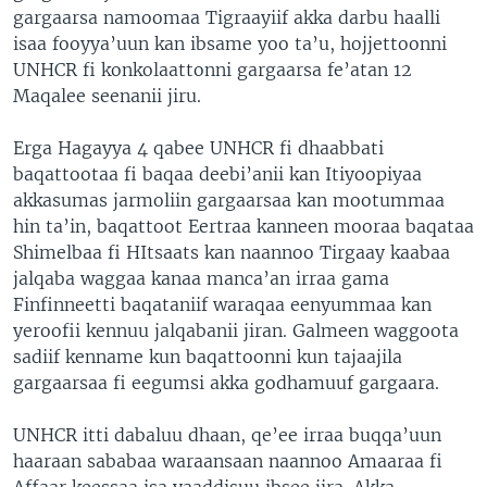
gargaarsa namoomaa Tigraayiif akka darbu haalli
isaa fooyya’uun kan ibsame yoo ta’u, hojjettoonni
UNHCR fi konkolaattonni gargaarsa fe’atan 12
Maqalee seenanii jiru.
Erga Hagayya 4 qabee UNHCR fi dhaabbati
baqattootaa fi baqaa deebi’anii kan Itiyoopiyaa
akkasumas jarmoliin gargaarsaa kan mootummaa
hin ta’in, baqattoot Eertraa kanneen mooraa baqataa
Shimelbaa fi HItsaats kan naannoo Tirgaay kaabaa
jalqaba waggaa kanaa manca’an irraa gama
Finfinneetti baqataniif waraqaa eenyummaa kan
yeroofii kennuu jalqabanii jiran. Galmeen waggoota
sadiif kenname kun baqattoonni kun tajaajila
gargaarsaa fi eegumsi akka godhamuuf gargaara.
UNHCR itti dabaluu dhaan, qe’ee irraa buqqa’uun
haaraan sababaa waraansaan naannoo Amaaraa fi
Affaar keessaa isa yaaddisuu ibsee jira. Akka