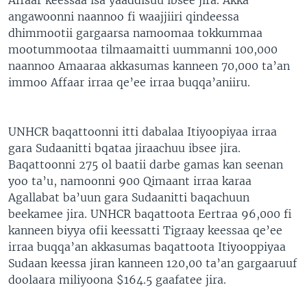
angawoonni naannoo fi waajjiiri qindeessa
dhimmootii gargaarsa namoomaa tokkummaa
mootummootaa tilmaamaitti uummanni 100,000
naannoo Amaaraa akkasumas kanneen 70,000 ta’an
immoo Affaar irraa qe’ee irraa buqqa’aniiru.
UNHCR baqattoonni itti dabalaa Itiyoopiyaa irraa
gara Sudaanitti bqataa jiraachuu ibsee jira.
Baqattoonni 275 ol baatii darbe gamas kan seenan
yoo ta’u, namoonni 900 Qimaant irraa karaa
Agallabat ba’uun gara Sudaanitti baqachuun
beekamee jira. UNHCR baqattoota Eertraa 96,000 fi
kanneen biyya ofii keessatti Tigraay keessaa qe’ee
irraa buqqa’an akkasumas baqattoota Itiyooppiyaa
Sudaan keessa jiran kanneen 120,00 ta’an gargaaruuf
doolaara miliyoona $164.5 gaafatee jira.