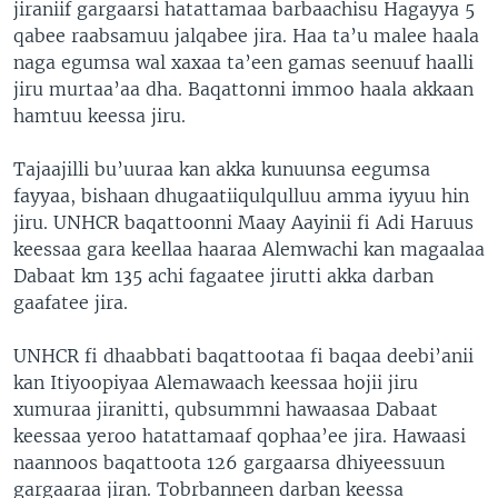
jiraniif gargaarsi hatattamaa barbaachisu Hagayya 5
qabee raabsamuu jalqabee jira. Haa ta’u malee haala
naga egumsa wal xaxaa ta’een gamas seenuuf haalli
jiru murtaa’aa dha. Baqattonni immoo haala akkaan
hamtuu keessa jiru.
Tajaajilli bu’uuraa kan akka kunuunsa eegumsa
fayyaa, bishaan dhugaatiiqulqulluu amma iyyuu hin
jiru. UNHCR baqattoonni Maay Aayinii fi Adi Haruus
keessaa gara keellaa haaraa Alemwachi kan magaalaa
Dabaat km 135 achi fagaatee jirutti akka darban
gaafatee jira.
UNHCR fi dhaabbati baqattootaa fi baqaa deebi’anii
kan Itiyoopiyaa Alemawaach keessaa hojii jiru
xumuraa jiranitti, qubsummni hawaasaa Dabaat
keessaa yeroo hatattamaaf qophaa’ee jira. Hawaasi
naannoos baqattoota 126 gargaarsa dhiyeessuun
gargaaraa jiran. Tobrbanneen darban keessa