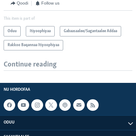
Qoodi
Follow us
This item is part of
Oduu
Itiyoophiyaa
Gabaasaalee/Sagantaalee Addaa
Rakkoo Baqannaa Itiyoophiyaa
Continue reading
NU HORDOFAA
ODUU