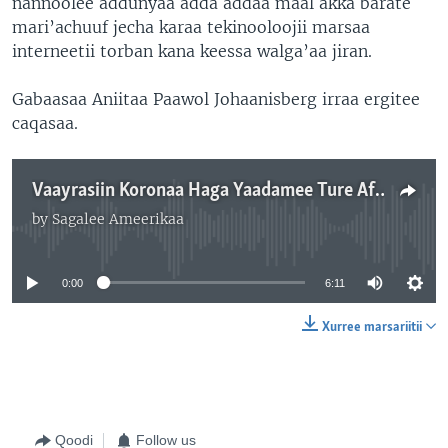
nannoolee addunyaa adda addaa maal akka barate
mari’achuuf jecha karaa tekinooloojii marsaa
interneetii torban kana keessa walga’aa jiran.
Gabaasaa Aniitaa Paawol Johaanisberg irraa ergitee
caqasaa.
Vaayrasiin Koronaa Haga Yaadamee Ture Afrikaa Hin Miine: Hayyoota
by
Sagalee Ameerikaa
No media source currently available
0:00
6:11
Xurree marsariitii
Qoodi
Follow us