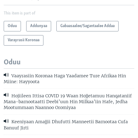
This item is part of
Oduu
Addunyaa
Gabaasaalee/Sagantaalee Addaa
Varayrasii Koronaa
Oduu
Vaayrasiin Koronaa Haga Yaadamee Ture Afrikaa Hin
Miine: Hayyoota
Hojiileen Ittisa COVID 19 Waan Hojjetamuu Hanqataniif
Mana-barnootaatti Deebi’uun Hin Milkaa’iin Hafe, Jedha
Mootummaan Naannoo Oromiyaa
Keeniyaan Amajjii Dhufutti Manneetii Barnootaa Cufa
Banuuf Jirti