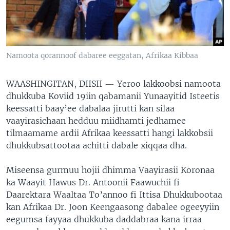
Namoota qorannoof dabaree eeggatan, Afrikaa Kibbaa
WAASHINGITAN, DIISII —
Yeroo lakkoobsi namoota
dhukkuba Koviid 19iin qabamanii Yunaayitid Isteetis
keessatti baay’ee dabalaa jirutti kan silaa
vaayirasichaan hedduu miidhamti jedhamee
tilmaamame ardii Afrikaa keessatti hangi lakkobsii
dhukkubsattootaa achitti dabale xiqqaa dha.
Miseensa gurmuu hojii dhimma Vaayirasii Koronaa
ka Waayit Hawus Dr. Antoonii Faawuchii fi
Daarektara Waaltaa To’annoo fi Ittisa Dhukkubootaa
kan Afrikaa Dr. Joon Keengaasong dabalee ogeeyyiin
eegumsa fayyaa dhukkuba daddabraa kana irraa